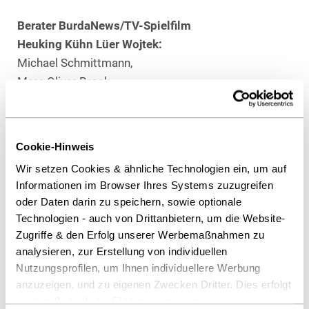
Berater BurdaNews/TV-Spielfilm
Heuking Kühn Lüer Wojtek:
Michael Schmittmann,
Marc Oliver Brock,
Dr. Isabel Skara (alle IP/IT), alle Düsseldorf
Als PDF herunterladen
Cookie-Hinweis
Wir setzen Cookies & ähnliche Technologien ein, um auf
Informationen im Browser Ihres Systems zuzugreifen
oder Daten darin zu speichern, sowie optionale
Technologien - auch von Drittanbietern, um die Website-
Diesen Artikel teilen
Zugriffe & den Erfolg unserer Werbemaßnahmen zu
analysieren, zur Erstellung von individuellen
Nutzungsprofilen, um Ihnen individuellere Werbung
anzuzeigen, und zu eigenen Zwecken Dritter. Dies erfolgt
auch außerhalb der EU bei geringerem