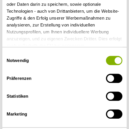
oder Daten darin zu speichern, sowie optionale
von tausenden Mandanten und Rechtsanwälten.
Technologien - auch von Drittanbietern, um die Website-
Zugriffe & den Erfolg unserer Werbemaßnahmen zu
Als PDF herunterladen
analysieren, zur Erstellung von individuellen
Nutzungsprofilen, um Ihnen individuellere Werbung
anzuzeigen, und zu eigenen Zwecken Dritter. Dies erfolgt
auch außerhalb der EU bei geringerem
Datenschutzniveau (z.B. USA), wobei trotz vertraglicher
Einwilligungsauswahl
Diesen Artikel teilen
Regelungen das Risiko des staatlichen Zugriffs &
Notwendig
eingeschränkter Rechtsbehelfsmöglichkeiten nicht
auszuschließen ist. Sie können Ihre Einwilligung jederzeit
Präferenzen
über die
Cookie-Einstellungen
widerrufen oder ändern.
Details unter
Datenschutz
.
Öffentlicher Sektor und Vergabe
Statistiken
Ansprechpartner
Marketing