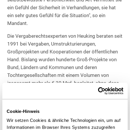
ein Gefühl der Sicherheit in Verhandlungen, sie hat
ein sehr gutes Gefühl für die Situation", so ein
Mandant.
Die Vergaberechtsexperten von Heuking beraten seit
1991 bei Vergaben, Umstrukturierungen,
Großprojekten und Kooperationen der öffentlichen
Hand. Bislang wurden hunderte Groß-Projekte von
Bund, Ländern und Kommunen und deren
Tochtergesellschaften mit einem Volumen von
insgesamt mehr als € 30 Mrd. begleitet, ohne, dass
ein Verfahren erfolgreich angegriffen wurde.
Der Verlag Chambers & Partners ermittelt seit 1999
Cookie-Hinweis
die europa- und weltweit führenden Anwälte und
Kanzleien in rund 180 Ländern. Diese intensive und
Wir setzen Cookies & ähnliche Technologien ein, um auf
unabhängige Recherche basiert auf der Befragung
Informationen im Browser Ihres Systems zuzugreifen