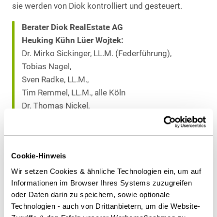
sie werden von Diok kontrolliert und gesteuert.
Berater Diok RealEstate AG
Heuking Kühn Lüer Wojtek:
Dr. Mirko Sickinger, LL.M. (Federführung),
Tobias Nagel,
Sven Radke, LL.M.,
Tim Remmel, LL.M., alle Köln
Dr. Thomas Nickel,
Patrick Sahm, LL.M. (Austin), beide Frankfurt
Dr. Peter Vocke,
Christoph Nöhles, LL.M. (Boston University),
Cookie-Hinweis
Fabian Schmitz, alle Düsseldorf
Wir setzen Cookies & ähnliche Technologien ein, um auf
Informationen im Browser Ihres Systems zuzugreifen
Als PDF herunterladen
oder Daten darin zu speichern, sowie optionale
Technologien - auch von Drittanbietern, um die Website-