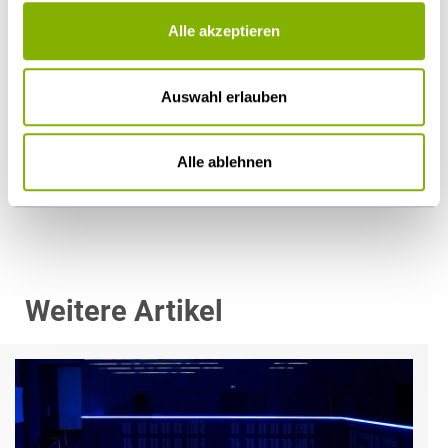
Alle akzeptieren
Auswahl erlauben
Dr. Mirko Sickinger, LL.M. (Columbia University)
Köln
Alle ablehnen
m.sickinger@heuking.de
Weitere Artikel