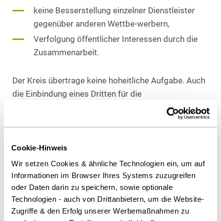
keine Besserstellung einzelner Dienstleister
gegenüber anderen Wettbe-werbern,
Verfolgung öffentlicher Interessen durch die
Zusammenarbeit.
Der Kreis übertrage keine hoheitliche Aufgabe. Auch
die Einbindung eines Dritten für die
Aufgabenerfüllung führe zur Ausschreibungspflicht.
Dies gelte unabhängig davon, dass zwischen der
Stadt und der Reinigungsgesellschaft die Inhouse-
Kriterien erfüllt seien.
Cookie-Hinweis
Wir setzen Cookies & ähnliche Technologien ein, um auf
Informationen im Browser Ihres Systems zuzugreifen
Als PDF herunterladen
oder Daten darin zu speichern, sowie optionale
Technologien - auch von Drittanbietern, um die Website-
Zugriffe & den Erfolg unserer Werbemaßnahmen zu