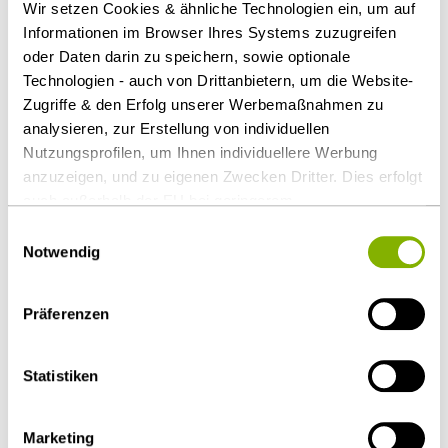
Wir setzen Cookies & ähnliche Technologien ein, um auf
Dr. Hans Henning Hoff (Leitung Due Diligence),
Informationen im Browser Ihres Systems zuzugreifen
Tim Petermann (Commercial),
oder Daten darin zu speichern, sowie optionale
Dr. Thomas Schulz, LL.M. (Arbeitsrecht),
Technologien - auch von Drittanbietern, um die Website-
Dr. Hans Markus Wulf (IT),
Zugriffe & den Erfolg unserer Werbemaßnahmen zu
Dr. Kai Erhardt (Corporate), alle Hamburg,
analysieren, zur Erstellung von individuellen
Philipp Roman Schröler (IP), Düsseldorf
Nutzungsprofilen, um Ihnen individuellere Werbung
anzuzeigen, und zu eigenen Zwecken Dritter. Dies erfolgt
auch außerhalb der EU bei geringerem
Datenschutzniveau (z.B. USA), wobei trotz vertraglicher
Als PDF herunterladen
Einwilligungsauswahl
Regelungen das Risiko des staatlichen Zugriffs &
Notwendig
eingeschränkter Rechtsbehelfsmöglichkeiten nicht
auszuschließen ist. Sie können Ihre Einwilligung jederzeit
Präferenzen
über die
Cookie-Einstellungen
widerrufen oder ändern.
Diesen Artikel teilen
Details unter
Datenschutz
.
Statistiken
Marketing