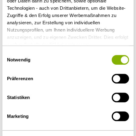
oder Daten darin zu speichern, sowie optionale
Technologien - auch von Drittanbietern, um die Website-
Zugriffe & den Erfolg unserer Werbemaßnahmen zu
analysieren, zur Erstellung von individuellen
Nutzungsprofilen, um Ihnen individuellere Werbung
anzuzeigen, und zu eigenen Zwecken Dritter. Dies erfolgt
auch außerhalb der EU bei geringerem
Datenschutzniveau (z.B. USA), wobei trotz vertraglicher
Einwilligungsauswahl
Mark Rossbroich, LL.M. (King's College London)
Regelungen das Risiko des staatlichen Zugriffs &
Notwendig
eingeschränkter Rechtsbehelfsmöglichkeiten nicht
Köln
auszuschließen ist. Sie können Ihre Einwilligung jederzeit
m.rossbroich@heuking.de
Präferenzen
über die
Cookie-Einstellungen
widerrufen oder ändern.
Details unter
Datenschutz
.
Statistiken
Marketing