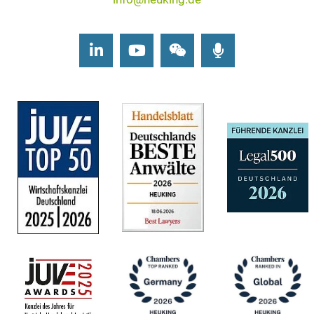
LinkedIn
Youtube
Wechat
Podcasts