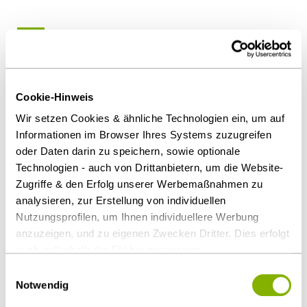
Als PDF herunterladen
Cookie-Hinweis
Wir setzen Cookies & ähnliche Technologien ein, um auf
Diesen Artikel teilen
Informationen im Browser Ihres Systems zuzugreifen
oder Daten darin zu speichern, sowie optionale
Technologien - auch von Drittanbietern, um die Website-
Zugriffe & den Erfolg unserer Werbemaßnahmen zu
analysieren, zur Erstellung von individuellen
Immobilien & Bau
Nutzungsprofilen, um Ihnen individuellere Werbung
anzuzeigen, und zu eigenen Zwecken Dritter. Dies erfolgt
auch außerhalb der EU bei geringerem
Ansprechpartner
Datenschutzniveau (z.B. USA), wobei trotz vertraglicher
Einwilligungsauswahl
Regelungen das Risiko des staatlichen Zugriffs &
Notwendig
eingeschränkter Rechtsbehelfsmöglichkeiten nicht