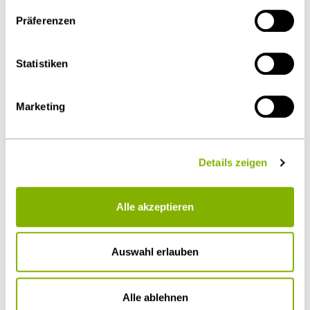
auszuschließen ist. Sie können Ihre Einwilligung jederzeit
Präferenzen
über die
Cookie-Einstellungen
widerrufen oder ändern.
Details unter
Datenschutz
.
Statistiken
Marketing
Dr. Peter Vocke
Details zeigen
Düsseldorf
p.vocke@heuking.de
Alle akzeptieren
Auswahl erlauben
Weitere Artikel
Alle ablehnen