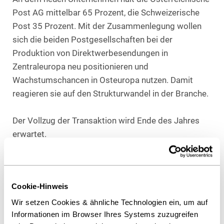
Post AG mittelbar 65 Prozent, die Schweizerische
Post 35 Prozent. Mit der Zusammenlegung wollen
sich die beiden Postgesellschaften bei der
Produktion von Direktwerbesendungen in
Zentraleuropa neu positionieren und
Wachstumschancen in Osteuropa nutzen. Damit
reagieren sie auf den Strukturwandel in der Branche.
Der Vollzug der Transaktion wird Ende des Jahres
erwartet.
Berater Schweizerische Post:
Dr. Ulrich Jork
(Federführung),
Marcel Greubel
(beide Heuking Kühn
Cookie-Hinweis
Lüer Wojtek, München) sowie Lexpert Dr. Bauer &
Partner Rechtsanwälte Dr. Axel Bauer
Wir setzen Cookies & ähnliche Technologien ein, um auf
Informationen im Browser Ihres Systems zuzugreifen