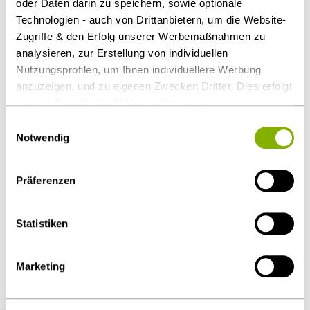
oder Daten darin zu speichern, sowie optionale
Weitere Informationen können Sie auch der
Technologien - auch von Drittanbietern, um die Website-
Homepage der Schweizerischen Post entnehmen:
Zugriffe & den Erfolg unserer Werbemaßnahmen zu
www.post.ch
analysieren, zur Erstellung von individuellen
Nutzungsprofilen, um Ihnen individuellere Werbung
anzuzeigen, und zu eigenen Zwecken Dritter. Dies erfolgt
Als PDF herunterladen
auch außerhalb der EU bei geringerem
Datenschutzniveau (z.B. USA), wobei trotz vertraglicher
Einwilligungsauswahl
Regelungen das Risiko des staatlichen Zugriffs &
Notwendig
eingeschränkter Rechtsbehelfsmöglichkeiten nicht
auszuschließen ist. Sie können Ihre Einwilligung jederzeit
Präferenzen
Diesen Artikel teilen
über die
Cookie-Einstellungen
widerrufen oder ändern.
Details unter
Datenschutz
.
Statistiken
Marketing
Weitere Artikel