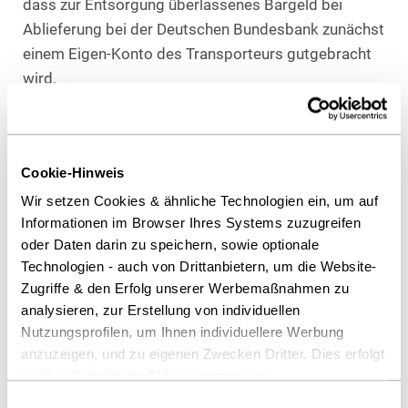
dass zur Entsorgung überlassenes Bargeld bei
Ablieferung bei der Deutschen Bundesbank zunächst
einem Eigen-Konto des Transporteurs gutgebracht
wird.
Erstmals hat der Bundesgerichtshof sich auch mit
der Reichweite des Versicherungsschutzes für den
Bereich der Versorgung mit Bargeld - etwa für
Cookie-Hinweis
Geldautomaten und Kassen von Filialen - befasst.
Wir setzen Cookies & ähnliche Technologien ein, um auf
Hat der Transporteur für den Auftraggeber von der
Informationen im Browser Ihres Systems zuzugreifen
Deutschen Bundesbank Bargeld entgegen
oder Daten darin zu speichern, sowie optionale
genommen, das er den vertraglichen Vorgaben
Technologien - auch von Drittanbietern, um die Website-
Zugriffe & den Erfolg unserer Werbemaßnahmen zu
zuwider nicht an den vorgesehenen
analysieren, zur Erstellung von individuellen
Bestimmungsorten abliefert, liegt auch darin ein vom
Nutzungsprofilen, um Ihnen individuellere Werbung
Versicherungsschutz umfasster stofflicher Zugriff
anzuzeigen, und zu eigenen Zwecken Dritter. Dies erfolgt
auf das Transportgut.
auch außerhalb der EU bei geringerem
Datenschutzniveau (z.B. USA), wobei trotz vertraglicher
Einwilligungsauswahl
Lloyd’s und die Delvag Luftfahrtversicherungs-AG