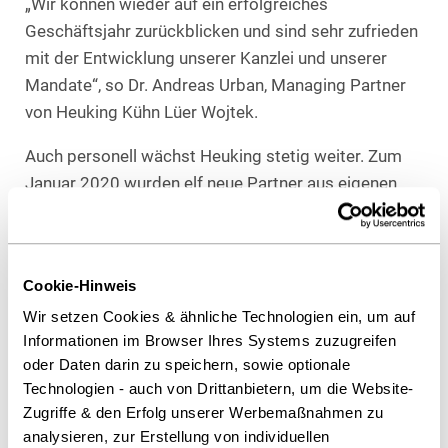
„Wir können wieder auf ein erfolgreiches
Geschäftsjahr zurückblicken und sind sehr zufrieden
mit der Entwicklung unserer Kanzlei und unserer
Mandate“, so Dr. Andreas Urban, Managing Partner
von Heuking Kühn Lüer Wojtek.
Auch personell wächst Heuking stetig weiter. Zum
Januar 2020 wurden elf neue Partner aus eigenen
Reihen aufgenommen, zudem ergänzen die Partner
Dr. Oliver von Rosenberg und Dr. Alexander Jüngst
seit Januar 2020 den Kölner Standort. Im März ist
Cookie-Hinweis
Sandra Pfister als Partnerin am Hamburger Standort
Wir setzen Cookies & ähnliche Technologien ein, um auf
hinzugekommen.
Informationen im Browser Ihres Systems zuzugreifen
oder Daten darin zu speichern, sowie optionale
Technologien - auch von Drittanbietern, um die Website-
Zugriffe & den Erfolg unserer Werbemaßnahmen zu
Als PDF herunterladen
analysieren, zur Erstellung von individuellen