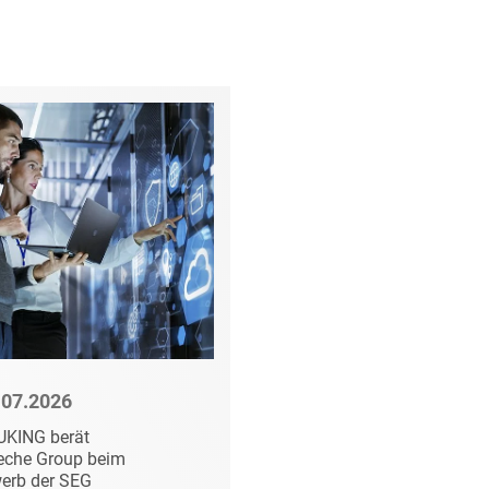
t
.07.2026
21.07.2026
UKING berät
HEUKING berät
eche Group beim
FairCap beim Erwerb
erb der SEG
der InterNations