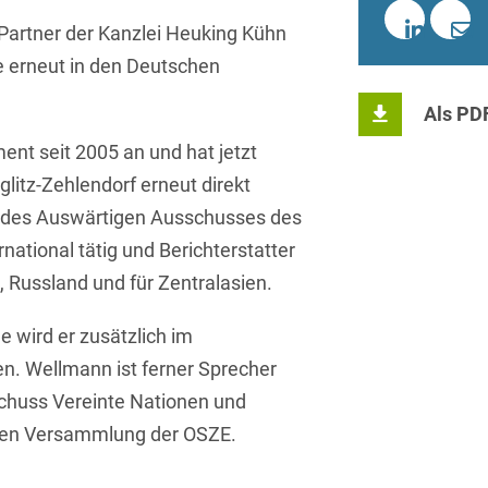
Sprachen
Aktuelle Meldungen
Knowledge Management
Internationale Kooperation
Ber
(Vermögensschaden-)Haftpfl
Automotive
Partner der Kanzlei Heuking Kühn
 & Telekommunikation
Investmentfonds
Chemnitz
Bosnisch
Newsletter
Abfallrecht
Banking & Finance
e erneut in den Deutschen
Datenschutzinformationen für
Kunstsammlung
Kartellrecht
abonnieren
Düsseldorf
Chinesisch
Bewerber
Abfallwirtschaft
Compliance & Internal
Als PD
rrecht
Medien & Entertainment
Investigations
Frankfurt
Dänisch
Abwasserrecht
nt seit 2005 an und hat jetzt
tiftungen
Öffentlicher Sektor und 
Datenschutz &
Hamburg
glitz-Zehlendorf erneut direkt
Deutsch
Abwehr von
Datenrecht
Private Equity / Venture 
ed des Auswärtigen Ausschusses des
Anlegerklagen
Köln
Englisch
("Massenverfahren")
Energie
verfahren
Restrukturierung & Insol
ational tätig und Berichterstatter
München
Farsi
, Russland und für Zentralasien.
Akquisitionsfinanzierung
ense
Steuerrecht
ESG – Nachhaltiges
Wirtschaften
Stuttgart
Finnisch
Aktienrecht
struktur
Versicherungsrecht
e wird er zusätzlich im
Gesellschaftsrecht / M&A
n. Wellmann ist ferner Sprecher
Französisch
Wettbewerbs- & Werbere
Allgemeine
schuss Vereinte Nationen und
Geschäftsbedingungen
Health Care & Life
Griechisch
afrecht
Sciences
chen Versammlung der OSZE.
Alternative
Hebräisch
Streitbeilegung (ADR)
Immobilien & Bau