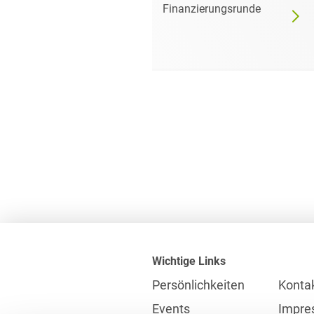
an der
Finanzierungsrunde
örse
Wichtige Links
Persönlichkeiten
Konta
Events
Impre