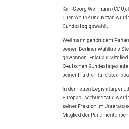
Übersicht
Karl-Georg Wellmann (CDU), 
Informationstechnologie
Lüer Wojtek und Notar, wurd
Kapitalmarktrecht
Bundestag gewählt.
Marken-, Design- & Urhebe
Wellmann gehört dem Parlame
Nachfolge / Vermögen / S
seinen Berliner Wahlkreis Ste
Patentrecht
gewonnen. Er ist als Mitgli
Prozessführung & Schieds
Deutschen Bundestages intern
seiner Fraktion für Osteuropa
Space / Aerospace & Def
Transport, Verkehr & Infra
In der neuen Legislaturperiod
Europaausschuss tätig werde
Vertriebsrecht
seiner Fraktion im Unteraus
Wirtschafts- und Steuerstr
Mitglied der Parlamentaris