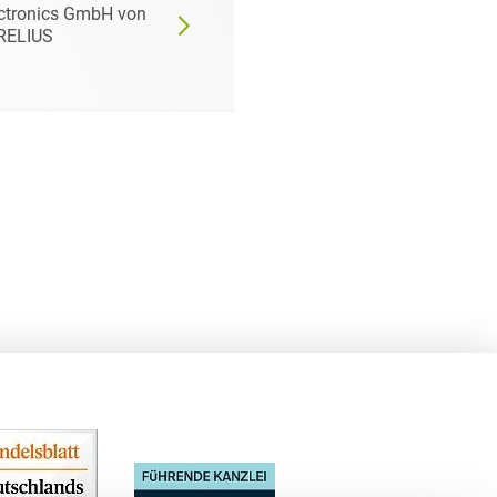
ctronics GmbH von
GmbH von New Work
RELIUS
SE