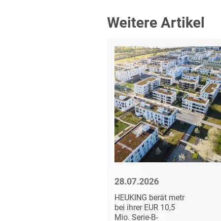
Weitere Artikel
6
28.07.2026
ät die
HEUKING berät metr
LAR AG
bei ihrer EUR 10,5
ten
Mio. Serie-B-