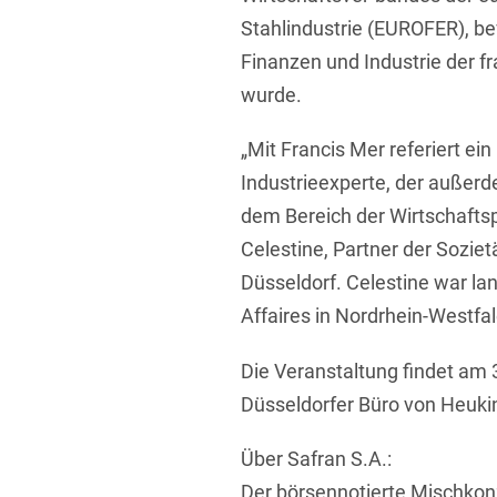
Stahlindustrie (EUROFER), bev
Finanzen und Industrie der f
wurde.
„Mit Francis Mer referiert e
Industrieexperte, der außer
dem Bereich der Wirtschaftspol
Celestine, Partner der Sozie
Düsseldorf. Celestine war la
Affaires in Nordrhein-Westfa
Die Veranstaltung findet am
Düsseldorfer Büro von Heukin
Über Safran S.A.:
Der börsennotierte Mischkon