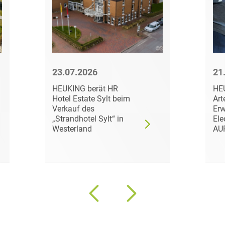
Transport, Verkehr &
Baurechtliche
Infrastruktur
Schiedsverfahren
Versicherungsrecht
Beamtenrecht /
Disziplinarrecht
Vertriebsrecht
23.07.2026
21
Beihilferecht
Wettbewerbs- &
HEUKING berät HR
HE
Werberecht
Hotel Estate Sylt beim
Art
Bergrecht
Verkauf des
Erw
Wirtschafts- und
„Strandhotel Sylt“ in
Ele
Berufshaftungsrecht
Steuerstrafrecht
Westerland
AU
Betriebliche
Altersversorgung
Betriebsratsvergütung
Betriebsübergang
Betriebsverfassungsrecht