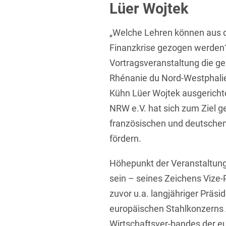
Lüer Wojtek
Übersicht
Informationstechnologie
„Welche Lehren können aus de
Kapitalmarktrecht
Finanzkrise gezogen werden?
Marken-, Design- & Urhebe
Vortragsveranstaltung die g
Nachfolge / Vermögen / S
Rhénanie du Nord-Westphalie
Kühn Lüer Wojtek ausgerichtet
Patentrecht
NRW e.V. hat sich zum Ziel 
Prozessführung & Schieds
französischen und deutschen
Space / Aerospace & Def
fördern.
Transport, Verkehr & Infra
Höhepunkt der Veranstaltung
Vertriebsrecht
sein – seines Zeichens Vize-
zuvor u.a. langjähriger Präs
Wirtschafts- und Steuerstr
europäischen Stahlkonzerns 
Wirtschaftsver-bandes der e