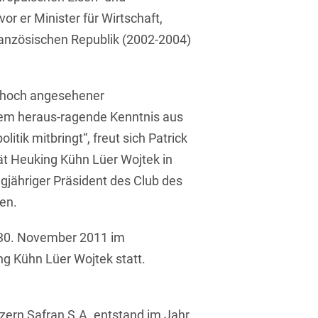
Isländisch
or er Minister für Wirtschaft,
Anlagenbaustreitigkeiten
Informationssicherheit
ranzösischen Republik (2002-2004)
Italienisch
Antidumping
Informationstechnologie
& Telekommunikation
Japanisch
Anwaltliches
Haftungsrecht
in hoch angesehener
Investmentfonds
Kroatisch
dem heraus-ragende Kenntnis aus
Arbeitnehmererfindungsrech
IP, Media & Technology
Niederländisch
itik mitbringt“, freut sich Patrick
Arbeitskampfrecht
Kapitalmarktrecht
tät Heuking Kühn Lüer Wojtek in
Polnisch
ngjähriger Präsident des Club des
Arbeitsrecht
Kartellrecht
Portugiesisch
len.
Architektenrecht
Marken-, Design- &
Russisch
Urheberrecht
 30. November 2011 im
Arzneimittelrecht
Schwedisch
g Kühn Lüer Wojtek statt.
Medien & Entertainment
Arzthaftungsrecht
Serbisch
Nachfolge / Vermögen /
Arztrecht / Zahnarztrecht
Stiftungen
Spanisch
zern Safran S.A. entstand im Jahr