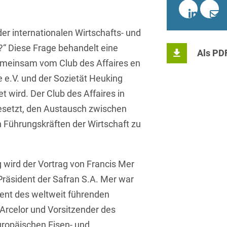
Sprachen
Aktuelle Meldungen
Knowledge Management
Internationale Kooperation
Ber
(Vermögensschaden-)Haftpfl
Automotive
 & Telekommunikation
Investmentfonds
Chemnitz
Bosnisch
Newsletter
Abfallrecht
Banking & Finance
r internationalen Wirtschafts- und
Datenschutzinformationen für
Kunstsammlung
Kartellrecht
abonnieren
Düsseldorf
Chinesisch
Bewerber
“ Diese Frage behandelt eine
Abfallwirtschaft
Compliance & Internal
Als PD
rrecht
Medien & Entertainment
Investigations
Frankfurt
emeinsam vom Club des Affaires en
Dänisch
Abwasserrecht
tiftungen
Öffentlicher Sektor und 
 e.V. und der Sozietät Heuking
Datenschutz &
Hamburg
Deutsch
Abwehr von
Datenrecht
 wird. Der Club des Affaires in
Private Equity / Venture 
Anlegerklagen
Köln
gesetzt, den Austausch zwischen
Englisch
("Massenverfahren")
Energie
verfahren
Restrukturierung & Insol
 Führungskräften der Wirtschaft zu
München
Farsi
Akquisitionsfinanzierung
ense
Steuerrecht
ESG – Nachhaltiges
Wirtschaften
Stuttgart
Finnisch
Aktienrecht
struktur
Versicherungsrecht
 wird der Vortrag von Francis Mer
Gesellschaftsrecht / M&A
Französisch
Wettbewerbs- & Werbere
Allgemeine
Präsident der Safran S.A. Mer war
Geschäftsbedingungen
Health Care & Life
Griechisch
ident des weltweit führenden
afrecht
Sciences
Alternative
Arcelor und Vorsitzender des
Hebräisch
Streitbeilegung (ADR)
Immobilien & Bau
uropäischen Eisen- und