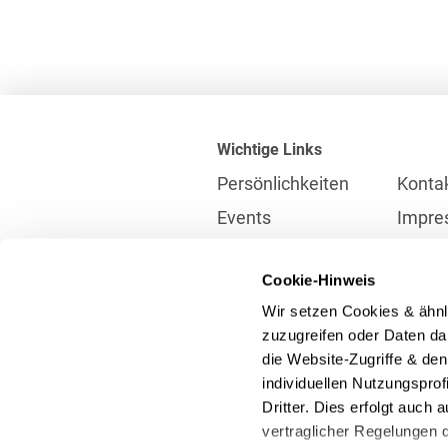
Wichtige Links
Persönlichkeiten
Konta
Events
Impre
Karriere
Partne
Cookie-Hinweis
Internationales
Daten
Wir setzen Cookies & ähnl
Presse
Meldes
zuzugreifen oder Daten dar
die Website-Zugriffe & de
individuellen Nutzungspro
Kontakt
Dritter. Dies erfolgt auch
info@heuking.de
vertraglicher Regelungen d