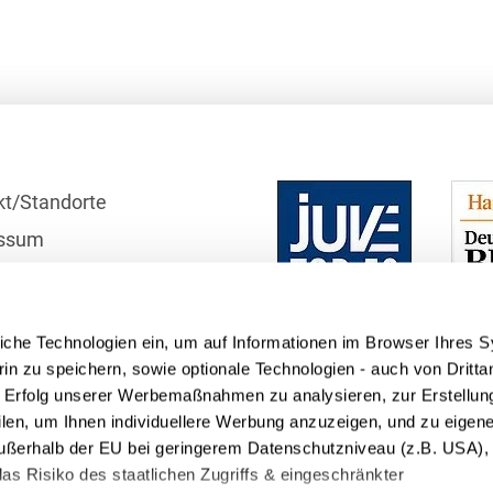
Bildgebende Verfahren
Bodenschutz und
Altlasten
Börsengang/Going Public
Buy & Build / Roll-up-
kt/Standorte
Strategien
ssum
Carve-outs
r
Clients français
schutzhinweise
iche Technologien ein, um auf Informationen im Browser Ihres 
telle
Cloud, Edge & Digitale
in zu speichern, sowie optionale Technologien - auch von Dritta
Infrastrukturen
n Erfolg unserer Werbemaßnahmen zu analysieren, zur Erstellun
Compliance
filen, um Ihnen individuellere Werbung anzuzeigen, und zu eige
 außerhalb der EU bei geringerem Datenschutzniveau (z.B. USA), 
Compliance bei M&A-
as Risiko des staatlichen Zugriffs & eingeschränkter
Transaktionen