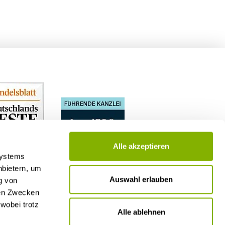
Alle akzeptieren
Systems
nbietern, um
Auswahl erlauben
g von
nen Zwecken
wobei trotz
Alle ablehnen