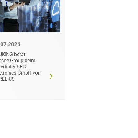
.07.2026
21.07.2026
UKING berät
HEUKING berät
eche Group beim
FairCap beim Erwerb
erb der SEG
der InterNations
ctronics GmbH von
GmbH von New Work
RELIUS
SE