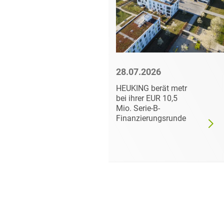
6
28.07.2026
ät die
HEUKING berät metr
LAR AG
bei ihrer EUR 10,5
ten
Mio. Serie-B-
an der
Finanzierungsrunde
örse