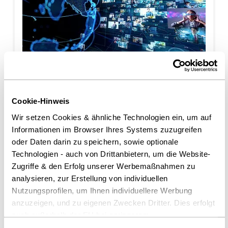
Fabian Budde
Dr. Fabian Bürk,
LL.M. (University
of Auckland,
21.07.2026
Neuseeland)
HEUKING berät FairCap beim Erwerb der
InterNations GmbH von New Work SE
Dr. Steffen
Cookie-Hinweis
Burrer
Wir setzen Cookies & ähnliche Technologien ein, um auf
Pressemeldungen
Informationen im Browser Ihres Systems zuzugreifen
Dr. Arnold
oder Daten darin zu speichern, sowie optionale
Büssemaker,
Technologien - auch von Drittanbietern, um die Website-
Licencié en droit
Zugriffe & den Erfolg unserer Werbemaßnahmen zu
analysieren, zur Erstellung von individuellen
Nutzungsprofilen, um Ihnen individuellere Werbung
Ulf Christiani
anzuzeigen, und zu eigenen Zwecken Dritter. Dies erfolgt
auch außerhalb der EU bei geringerem
Robert Clev,
Datenschutzniveau (z.B. USA), wobei trotz vertraglicher