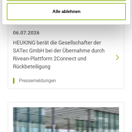
Alle ablehnen
Gesine Dechow
Franziska
06.07.2026
Marisa Decker,
LL.B.
HEUKING berät die Gesellschafter der
SATec GmbH bei der Übernahme durch
Dr. Stephan
Rivean-Plattform 2Connect und
Degen, Maître
Rückbeteiligung
en Droit
Pressemeldungen
Julia Kathrin
Degen, LL.M.
Dr. Bodo Dehne
Maximilian