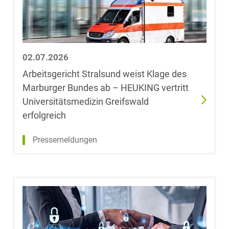
Dehnert
Kerstin Deiters,
LL.M., EMBA
02.07.2026
Dr. Sabine
Arbeitsgericht Stralsund weist Klage des
Dethof
Marburger Bundes ab – HEUKING vertritt
Universitätsmedizin Greifswald
Mathis Dick,
erfolgreich
LL.M.
Pressemeldungen
Chiara
Diekmann
Nikolai Diller
Marina Dolina,