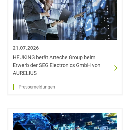
Dr. Stefan
Bretthauer
Dr. Leonie
Bringer
21.07.2026
Dr. Félicie
HEUKING berät Arteche Group beim
Brisson
Erwerb der SEG Electronics GmbH von
AURELIUS
Dr. Florian
Brombach,
Pressemeldungen
LL.M. (University
of East Anglia)
Dr. Kai Uwe
Büchler