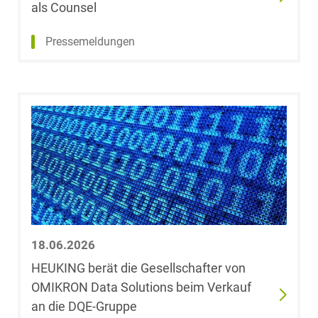
als Counsel
(University of
Miami)
Pressemeldungen
Dr. Jörg aus der
Fünten
Fabian G.
Gaffron
Sen Gao
Ümit-Erhan
Genc
18.06.2026
HEUKING berät die Gesellschafter von
Roland Gerold
OMIKRON Data Solutions beim Verkauf
an die DQE-Gruppe
Fabian Gerstner,