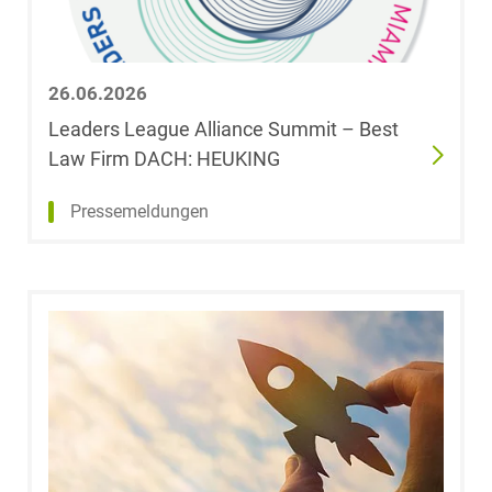
Beliardis Ehlert-
Gasde
26.06.2026
Sebastian
Eibich
Leaders League Alliance Summit – Best
Law Firm DACH: HEUKING
Dominik
Pressemeldungen
Eickemeier
Christina Emde
Dr. Lothar Ende
Dr. Manja
Epping
Dr. Kai Erhardt