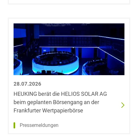
Wettbewerbs- &
LL.M. (University
Werberecht
of Westminster)
Wirtschafts- und
Christoph Behm
Steuerstrafrecht
Michael Below
Leoni Bertram
Ergebnis
Plassmann
anzeigen
28.07.2026
Janine Beyer
HEUKING berät die HELIOS SOLAR AG
beim geplanten Börsengang an der
Dr. Björn Biehl,
Frankfurter Wertpapierbörse
M.Sc. Finance
(HEC Paris)
Pressemeldungen
Dr. Dr. Johannes