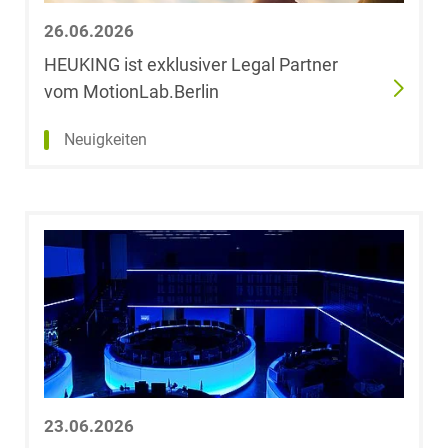
26.06.2026
Roman Ettl-
HEUKING ist exklusiver Legal Partner
Steger, LL.M.
vom MotionLab.Berlin
(King's College
London)
Neuigkeiten
Annika Färber,
LL.M.
Dr. Julia Fiedler,
LL.B.
Dr. Simone
Flocken
Katharina Foede
23.06.2026