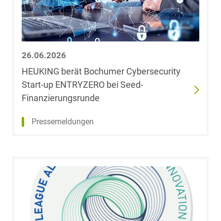
LL.M.
Meike Dresler-
Lenz
26.06.2026
Dr. Michael
HEUKING berät Bochumer Cybersecurity
Dröge
Start-up ENTRYZERO bei Seed-
Finanzierungsrunde
Marc Dümenil
Pressemeldungen
Boris Dürr
Dr. Walter Eberl
Dr. Frank
Eckhoff