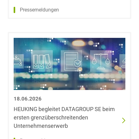
LL.M. (University
Pressemeldungen
of New South
Wales)
Dr. Anna Lena
Glander
Regina Glaser,
LL.M. (Suffolk
University
Boston)
Dr. Christiane
18.06.2026
Viktoria Göb-
HEUKING begleitet DATAGROUP SE beim
Krumme
ersten grenzüberschreitenden
Unternehmenserwerb
Dr. Sönke
Görgens