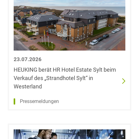
Anita Bohn,
LL.M. (University
of London)
Laura-Felicia
Bokranz, LL.M.
23.07.2026
(University of
Cape Town)
HEUKING berät HR Hotel Estate Sylt beim
Verkauf des „Strandhotel Sylt“ in
Philipp Börger
Westerland
Pressemeldungen
Dr. Alexander
Bork
Dr. Oliver
Böttcher