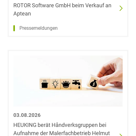
ROTOR Software GmbH beim Verkauf an
Informationssicherheit
Geraldine Baars
Aptean
Informationstechnologie
Dr. Karolina
Pressemeldungen
& Telekommunikation
Badura
Investmentfonds
Sophia Bagh-
Gantenbrink
IP, Media & Technology
Marco
Bahmann, LL.M.
Kapitalmarktrecht
(University of
Sydney)
Kartellrecht
Thomas F.
03.08.2026
Baldzuhn
Marken-, Design- &
Urheberrecht
HEUKING berät Håndverksgruppen bei
Aufnahme der Malerfachbetrieb Helmut
Marc Baltus