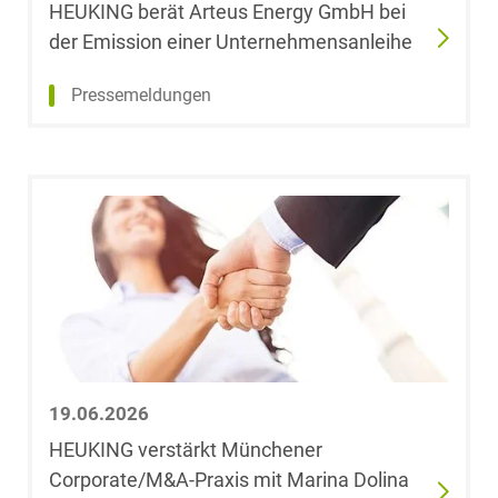
HEUKING berät Arteus Energy GmbH bei
Jonah Franzen
der Emission einer Unternehmensanleihe
Stephan Freund
Pressemeldungen
Dr. Carl-
Christian
Friedrich
Dr. Peter J. Fries
Daniel Froesch
Caroline
Frohnwieser
19.06.2026
HEUKING verstärkt Münchener
Dr. Christoph
Corporate/M&A-Praxis mit Marina Dolina
Froning, LL.M.