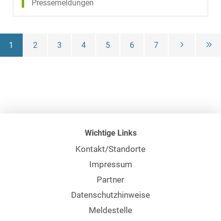
Pressemeldungen
Christopher
Görtz
1
2
3
4
5
6
7
Christine Grau,
LL.M. (University
of Canterbury)
Dr. Stefanie
Greifeneder
Wichtige Links
Yannick
Kontakt/Standorte
Greimann, LL.B.
Impressum
(University of
London)
Partner
Datenschutzhinweise
Dr. Marc Philip
Meldestelle
Greitens, B.A.,