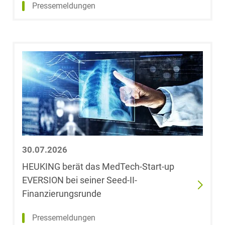
Ramona Bauer-
Pressemeldungen
Insolvenzrecht
Schöllkopf,
LL.M. (Queen
Mary University
Space
of London)
Space / Aerospace &
Johannes
Defense
Baumann
Steuerrecht
Saskia
Baumann
Transport, Verkehr &
Infrastruktur
30.07.2026
Alexander
Baumgarten
HEUKING berät das MedTech-Start-up
Versicherungsrecht
EVERSION bei seiner Seed-II-
Dr. Jörn Becker
Finanzierungsrunde
Vertriebsrecht
Pressemeldungen
Fabian Becker,