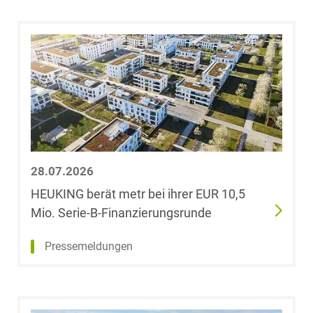
Blassl
Dr. Tobias Block
Jens Blumrich
Dr. Vinzenz
Bödeker, LL.M.
(Indiana
28.07.2026
University)
HEUKING berät metr bei ihrer EUR 10,5
Mio. Serie-B-Finanzierungsrunde
Dr. Anne de
Boer, LL.M.
(RSA)
Pressemeldungen
Konstantin
Böhm,
LL.M.oec.