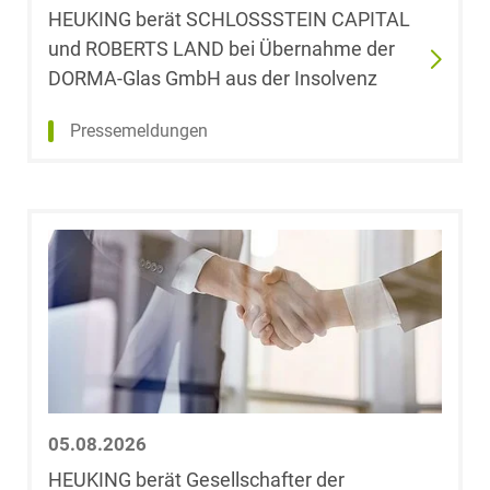
Andelewski
HEUKING berät SCHLOSSSTEIN CAPITAL
und ROBERTS LAND bei Übernahme der
Datenschutz &
Datenrecht
Theresa Arndt,
DORMA-Glas GmbH aus der Insolvenz
LL.M.
(Université Paris
Pressemeldungen
Energie
2 Panthéon-
Assas)
ESG – Nachhaltiges
Wirtschaften
Dr. Florian
Arnold
Gesellschaftsrecht /
M&A
Sarah
Aschenbrenner
Health Care & Life
Sciences
Michael Auer
05.08.2026
Immobilien & Bau
Rabia Ayhan
HEUKING berät Gesellschafter der