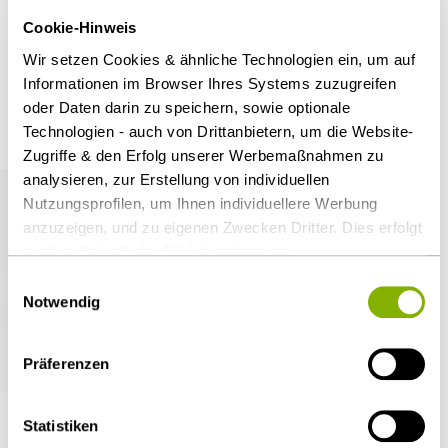
Repetitor beim Juristischen Repetitorium
Cookie-Hinweis
Hemmer, Frankfurt/Main, Mainz, Gießen,
Wir setzen Cookies & ähnliche Technologien ein, um auf
Marburg an der Lahn
Informationen im Browser Ihres Systems zuzugreifen
Auszeichnungen von Dr. Ali Sahin
1997-2000
oder Daten darin zu speichern, sowie optionale
Studium Rechtswissenschaften, Johann-
Technologien - auch von Drittanbietern, um die Website-
Zugriffe & den Erfolg unserer Werbemaßnahmen zu
Wolfgang-Goethe Universität Frankfurt/Main
analysieren, zur Erstellung von individuellen
1992-1997
Nutzungsprofilen, um Ihnen individuellere Werbung
anzuzeigen, und zu eigenen Zwecken Dritter. Dies erfolgt
auch außerhalb der EU bei geringerem
Datenschutzniveau (z.B. USA), wobei trotz vertraglicher
Einwilligungsauswahl
Regelungen das Risiko des staatlichen Zugriffs &
Notwendig
eingeschränkter Rechtsbehelfsmöglichkeiten nicht
Handelsblatt: Deutschlands Beste Anwälte 2023
auszuschließen ist. Sie können Ihre Einwilligung jederzeit
Präferenzen
über die
Cookie-Einstellungen
widerrufen oder ändern.
Details unter
Datenschutz
.
Statistiken