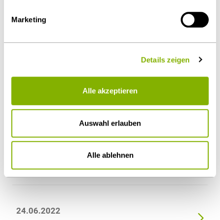
Marketing
Aktuelle Meldungen
Details zeigen
16.06.2023
Best Lawyers zeichnet 137 Heuking Anwälte
Alle akzeptieren
aus - Dr. Georg Jacobs ist Lawyer of the year
Auswahl erlauben
02.12.2022
Turkey Desk von Heuking berät Setur Duty Free
Alle ablehnen
im Vergabeverfahren zum Betrieb der Duty Free
Shops am Flughafen Köln / Bonn
24.06.2022