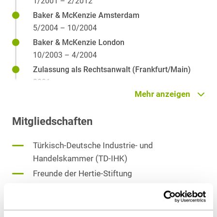
1/2001 – 2/2012
Baker & McKenzie Amsterdam
5/2004 – 10/2004
Baker & McKenzie London
10/2003 – 4/2004
Zulassung als Rechtsanwalt (Frankfurt/Main)
2001
Mehr anzeigen
Referendariat Landgericht Hanau (1 Jahr
Promotionspause)
Mitgliedschaften
1997-2000
Wahlstation Bambo Law Office, San Francisco
Türkisch-Deutsche Industrie- und
07/2000-11/2000
Handelskammer (TD-IHK)
Promotion: Johann-Wolfgang-Goethe Universität
Freunde der Hertie-Stiftung
Frankfurt/Main (Title: Die
Asylrechtsharmonisierung in der Europäischen
Mentoring 4 You
Union)
2002