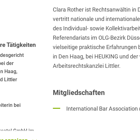
Isländisch
Anlagenbaustreitigkeiten
Informationssicherheit
Clara Rother ist Rechtsanwältin in 
vertritt nationale und internationa
Italienisch
Antidumping
Informationstechnologie
des Individual- sowie Kollektivarb
& Telekommunikation
Japanisch
Anwaltliches
Referendariats im OLG-Bezirk Düss
Haftungsrecht
Investmentfonds
e Tätigkeiten
Kroatisch
vielseitige praktische Erfahrungen
Arbeitnehmererfindungsrech
IP, Media & Technology
desgericht
in Den Haag, bei HEUKING und der 
Niederländisch
bei der
Arbeitsrechtskanzlei Littler.
Arbeitskampfrecht
Kapitalmarktrecht
Polnisch
en Haag,
 Littler
Arbeitsrecht
Kartellrecht
Portugiesisch
Mitgliedschaften
Architektenrecht
Marken-, Design- &
Russisch
Urheberrecht
iterin bei
Arzneimittelrecht
International Bar Association 
Schwedisch
Medien & Entertainment
Arzthaftungsrecht
Serbisch
Nachfolge / Vermögen /
rsatel GmbH im
Arztrecht / Zahnarztrecht
Stiftungen
Spanisch
s