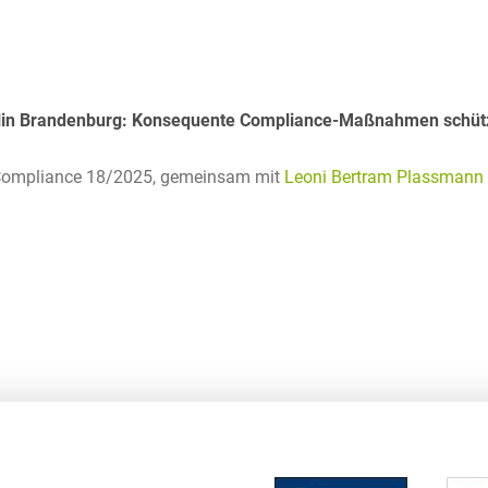
Transport, Verkehr &
Baurechtliche
Infrastruktur
Schiedsverfahren
Versicherungsrecht
Beamtenrecht /
lin Brandenburg: Konsequente Compliance-Maßnahmen schütz
Disziplinarrecht
Vertriebsrecht
Beihilferecht
Wettbewerbs- &
Compliance 18/2025,
gemeinsam mit
Leoni Bertram Plassmann
Werberecht
Bergrecht
Wirtschafts- und
Berufshaftungsrecht
Steuerstrafrecht
Betriebliche
Altersversorgung
Betriebsratsvergütung
Betriebsübergang
Betriebsverfassungsrecht