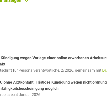
r anzeigen
Asset Management
Öffentlicher Sektor und
Tschechisch
Vergabe
schaften an der
Aufenthaltsrecht
Türkisch
t Düsseldorf mit
Patentrecht
Außenwirtschaftsrecht
r Université
Ungarisch
Private Equity / Venture
Automotive
Capital
Weißrussisch
Aviation
Prozessführung &
Schiedsverfahren
Bankaufsichtsrecht
e Kündigung wegen Vorlage einer online erworbenen Arbeitsu
Restrukturierung &
akt
Bankeninsolvenzrecht
Insolvenzrecht
tschrift für Personalverantwortliche, 2/2026,
gemeinsam mit
Dr
Banking/Litigation
Space
U ohne Arztkontakt: Fristlose Kündigung wegen nicht ordnu
Batteriespeicher (BESS)
Space / Aerospace &
nfähigkeitsbescheinigung möglich
Defense
Bauplanungsrecht
rbeitsrecht Januar 2026
Steuerrecht
Baurecht