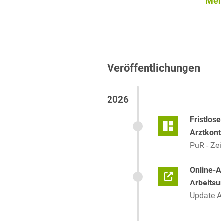
Meh
2022
Studium der Rechtswissen
Heinrich-Heine Universitä
ERASMUS Aufenthalt an de
Paris Nanterre
Veröffentlichungen
2016-2022
2026
Fristlos
Arztkont
PuR - Zei
Online-A
Arbeitsu
Update A