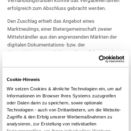
Verhandlungsrunden konnte das Vergabeverfahren
erfolgreich zum Abschluss gebracht werden.
Den Zuschlag erhielt das Angebot eines
Marktneulings, einer Bietergemeinschaft zweier
Mittelständler aus den angrenzenden Märkten der
digitalen Dokumentations- bzw. der
Einsatzleitsysteme. Nicht nur übertraf das Angebot
die qualitativen Erwartungen der öffentlichen
Auftraggeber. Auch preislich wurde das vorgesehene
Budget deutlich unterschritten.
Cookie-Hinweis
Wir setzen Cookies & ähnliche Technologien ein, um auf
Heuking Team:
Informationen im Browser Ihres Systems zuzugreifen
Dr. Martin Schellenberg (Federführung)
oder Daten darin zu speichern, sowie optionale
Dr. Hilka Frese (Vergabe- und Vertragsrecht)
Technologien - auch von Drittanbietern, um die Website-
Marc Philip Greitens, B.A., LL.B. (Vergabe- und
Zugriffe & den Erfolg unserer Werbemaßnahmen zu
Vertragsrecht)
analysieren, zur Erstellung von individuellen
Kristin Buddemeyer (Projektmanagement), alle
Nutzungsprofilen, um Ihnen individuellere Werbung