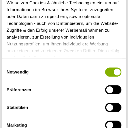
Charlotte Schmitt, LL.M. (Corporate, M&A),
Wir setzen Cookies & ähnliche Technologien ein, um auf
Informationen im Browser Ihres Systems zuzugreifen
Stuttgart
oder Daten darin zu speichern, sowie optionale
Dr. Antonia Stein (Arbeitsrecht), Stuttgart
Technologien - auch von Drittanbietern, um die Website-
Zugriffe & den Erfolg unserer Werbemaßnahmen zu
analysieren, zur Erstellung von individuellen
Als PDF herunterladen
Nutzungsprofilen, um Ihnen individuellere Werbung
anzuzeigen, und zu eigenen Zwecken Dritter. Dies erfolgt
auch außerhalb der EU bei geringerem
Datenschutzniveau (z.B. USA), wobei trotz vertraglicher
Einwilligungsauswahl
Regelungen das Risiko des staatlichen Zugriffs &
Diesen Artikel teilen
Notwendig
eingeschränkter Rechtsbehelfsmöglichkeiten nicht
auszuschließen ist. Sie können Ihre Einwilligung jederzeit
Präferenzen
über die
Cookie-Einstellungen
widerrufen oder ändern.
Details unter
Datenschutz
.
Statistiken
Gesellschaftsrecht / M&A
Steuerrecht
Marketing