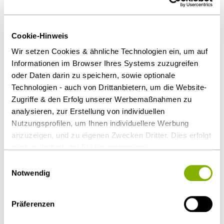
Ansprechpartner
Cookie-Hinweis
Wir setzen Cookies & ähnliche Technologien ein, um auf
Informationen im Browser Ihres Systems zuzugreifen
oder Daten darin zu speichern, sowie optionale
Technologien - auch von Drittanbietern, um die Website-
Zugriffe & den Erfolg unserer Werbemaßnahmen zu
analysieren, zur Erstellung von individuellen
Nutzungsprofilen, um Ihnen individuellere Werbung
anzuzeigen, und zu eigenen Zwecken Dritter. Dies erfolgt
auch außerhalb der EU bei geringerem
Datenschutzniveau (z.B. USA), wobei trotz vertraglicher
Einwilligungsauswahl
Regelungen das Risiko des staatlichen Zugriffs &
Notwendig
Dr. Peter Ladwig
eingeschränkter Rechtsbehelfsmöglichkeiten nicht
auszuschließen ist. Sie können Ihre Einwilligung jederzeit
Stuttgart
Präferenzen
über die
Cookie-Einstellungen
widerrufen oder ändern.
p.ladwig@heuking.de
Details unter
Datenschutz
.