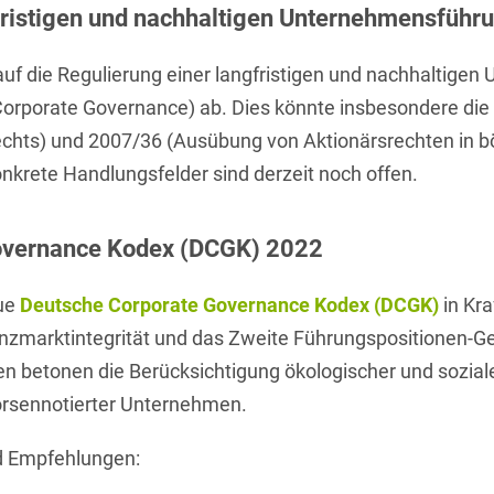
fristigen und nachhaltigen Unternehmensführ
Bildgebende Verfahren
t auf die Regulierung einer langfristigen und nachhaltig
Bodenschutz und
Altlasten
orporate Governance) ab. Dies könnte insbesondere die 
echts) und 2007/36 (Ausübung von Aktionärsrechten in b
Börsengang/Going Public
onkrete Handlungsfelder sind derzeit noch offen.
Buy & Build / Roll-up-
Strategien
overnance Kodex (DCGK) 2022
Carve-outs
eue
Deutsche Corporate Governance Kodex (DCGK)
in Kra
Clients français
anzmarktintegrität und das Zweite Führungspositionen-G
Cloud, Edge & Digitale
 betonen die Berücksichtigung ökologischer und sozialer
Infrastrukturen
rsennotierter Unternehmen.
Compliance
d Empfehlungen:
Compliance bei M&A-
Transaktionen