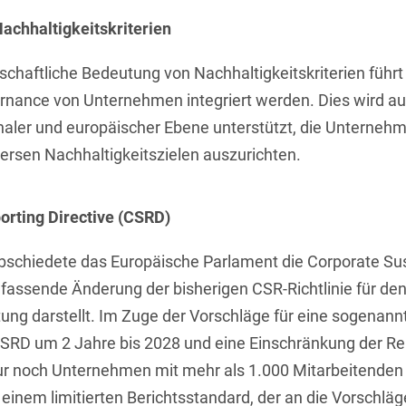
Asset Management
Öffentlicher Sektor und
chhaltigkeitskriterien
Tschechisch
Vergabe
Aufenthaltsrecht
Türkisch
haftliche Bedeutung von Nachhaltigkeitskriterien führt
Patentrecht
Außenwirtschaftsrecht
ernance von Unternehmen integriert werden. Dies wird au
Ungarisch
Private Equity / Venture
onaler und europäischer Ebene unterstützt, die Unternehm
Automotive
Capital
Weißrussisch
ersen Nachhaltigkeitszielen auszurichten.
Aviation
Prozessführung &
Schiedsverfahren
Bankaufsichtsrecht
orting Directive (CSRD)
Restrukturierung &
Bankeninsolvenzrecht
Insolvenzrecht
chiedete das Europäische Parlament die Corporate Sust
Banking/Litigation
Space
mfassende Änderung der bisherigen CSR-Richtlinie für den
ttung darstellt. Im Zuge der Vorschläge für eine sogen
Batteriespeicher (BESS)
Space / Aerospace &
CSRD um 2 Jahre bis 2028 und eine Einschränkung der Re
Defense
Bauplanungsrecht
ur noch Unternehmen mit mehr als 1.000 Mitarbeitenden 
Steuerrecht
 einem limitierten Berichtsstandard, der an die Vorschlä
Baurecht