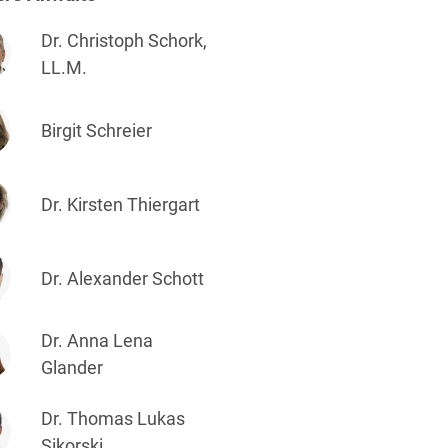
ufsausbildung
ichtversicherung
U
V
W
X
Y
Dr. Christoph Schork,
LL.M.
Z
Birgit Schreier
Vergabe
Ergebnis anzeigen
Capital
Dr. Kirsten Thiergart
venzrecht
Dr. Alexander Schott
Dr. Anna Lena
cht
Glander
Dr. Thomas Lukas
Sikorski