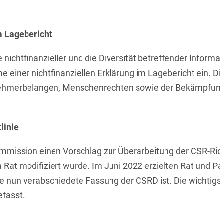
Transport, Verkehr &
Baurechtliche
Infrastruktur
Schiedsverfahren
m Lagebericht
Versicherungsrecht
Beamtenrecht /
Disziplinarrecht
e nichtfinanzieller und die Diversität betreffender Infor
Vertriebsrecht
hme einer nichtfinanziellen Erklärung im Lagebericht ein.
Beihilferecht
Wettbewerbs- &
tnehmerbelangen, Menschenrechten sowie der Bekämpfun
Werberecht
Bergrecht
Wirtschafts- und
Berufshaftungsrecht
Steuerstrafrecht
linie
Betriebliche
Altersversorgung
ommission einen Vorschlag zur Überarbeitung der CSR-Rich
Rat modifiziert wurde. Im Juni 2022 erzielten Rat und Pa
Betriebsratsvergütung
die nun verabschiedete Fassung der CSRD ist. Die wichti
Betriebsübergang
fasst.
Betriebsverfassungsrecht