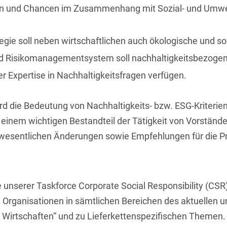
ken und Chancen im Zusammenhang mit Sozial- und Umwelt
Compliance und
Arbeitsrecht
gie soll neben wirtschaftlichen auch ökologische und so
Computerimplementierte
und Risikomanagementsystem soll nachhaltigkeitsbezogen
Erfindungen
er Expertise in Nachhaltigkeitsfragen verfügen.
Corporate Finance
Corporate Social
d die Bedeutung von Nachhaltigkeits- bzw. ESG-Kriterien
Responsibility
 einem wichtigen Bestandteil der Tätigkeit von Vorstände
 wesentlichen Änderungen sowie Empfehlungen für die Pra
Criminal Compliance
Cyber Security
Cyber Versicherung
 unserer Taskforce Corporate Social Responsibility (CS
d Organisationen in sämtlichen Bereichen des aktuellen
Cyber- und
Betriebsresilienz
Wirtschaften“ und zu Lieferkettenspezifischen Themen.