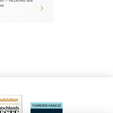
lin – HEUKING war
zahlreiche spannend
ei
Gespräche