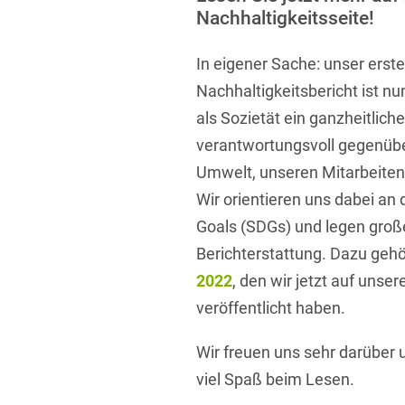
Nachhaltigkeitsseite!
Übersicht
Informationstechnologie
In eigener Sache: unser erste
Kapitalmarktrecht
Nachhaltigkeitsbericht ist nun
Marken-, Design- & Urhebe
als Sozietät ein ganzheitlich
Nachfolge / Vermögen / S
verantwortungsvoll gegenüb
Patentrecht
Umwelt, unseren Mitarbeiten
Wir orientieren uns dabei a
Prozessführung & Schieds
Goals (SDGs) und legen groß
Space / Aerospace & Def
Berichterstattung. Dazu geh
Transport, Verkehr & Infra
2022
, den wir jetzt auf unse
veröffentlicht haben.
Vertriebsrecht
Wirtschafts- und Steuerstr
Wir freuen uns sehr darüber 
viel Spaß beim Lesen.