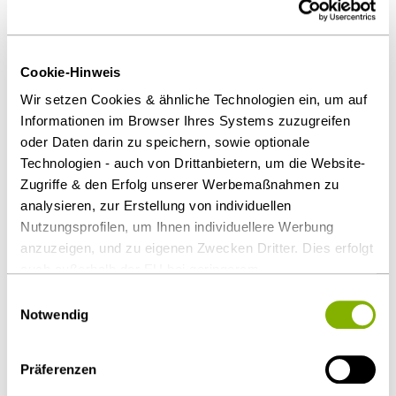
Diesen Artikel teilen
Cookie-Hinweis
Wir setzen Cookies & ähnliche Technologien ein, um auf
Informationen im Browser Ihres Systems zuzugreifen
oder Daten darin zu speichern, sowie optionale
Technologien - auch von Drittanbietern, um die Website-
Transport, Verkehr & Infrastruktur
Zugriffe & den Erfolg unserer Werbemaßnahmen zu
analysieren, zur Erstellung von individuellen
Ansprechpartner
Nutzungsprofilen, um Ihnen individuellere Werbung
anzuzeigen, und zu eigenen Zwecken Dritter. Dies erfolgt
auch außerhalb der EU bei geringerem
Datenschutzniveau (z.B. USA), wobei trotz vertraglicher
Einwilligungsauswahl
Regelungen das Risiko des staatlichen Zugriffs &
Notwendig
eingeschränkter Rechtsbehelfsmöglichkeiten nicht
auszuschließen ist. Sie können Ihre Einwilligung jederzeit
Präferenzen
über die
Cookie-Einstellungen
widerrufen oder ändern.