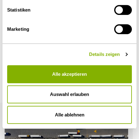
Details unter
Datenschutz
.
Statistiken
Dr. Ute Jasper
Marketing
Düsseldorf
u.jasper@heuking.de
Details zeigen
Alle akzeptieren
Weitere Artikel
Auswahl erlauben
Alle ablehnen