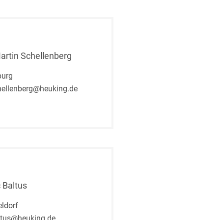
Martin Schellenberg
urg
ellenberg@heuking.de
 Baltus
ldorf
ltus@heuking.de