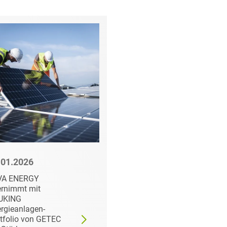
.01.2026
03.12.2025
VA ENERGY
HEUKING ernennt
rnimmt mit
neue Partner und
UKING
Counsel für 2026
rgieanlagen-
tfolio von GETEC