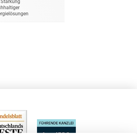
 Stärkung
hhaltiger
rgielösungen
rung