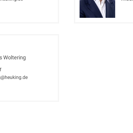
Bildgebende Verfahren
Bodenschutz und
Altlasten
Börsengang/Going Public
Buy & Build / Roll-up-
s Woltering
Strategien
f
Carve-outs
ng@heuking.de
Clients français
Cloud, Edge & Digitale
Infrastrukturen
Compliance
Compliance bei M&A-
Transaktionen