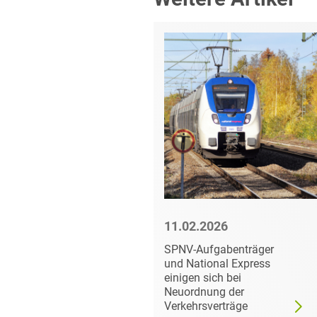
6
11.02.2026
rät
SPNV-Aufgabenträger
 II bei
und National Express
der
einigen sich bei
Neuordnung der
itut
Verkehrsverträge