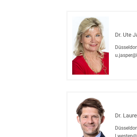
Dr. Ute 
Düsseldor
u.jasper@
Dr. Laur
Düsseldor
l.westen@