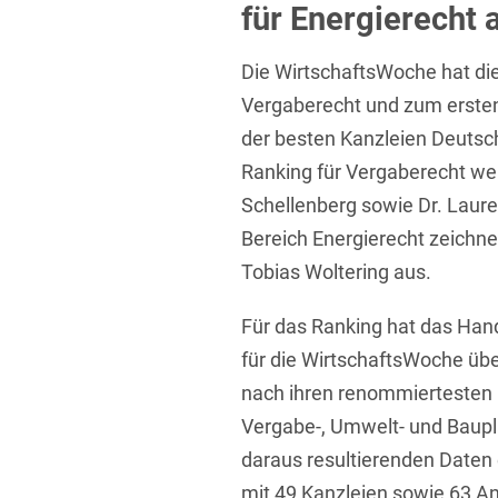
für Energierecht
Übersicht
Informationstechnologie
Die WirtschaftsWoche hat di
Kapitalmarktrecht
Vergaberecht und zum ersten
Marken-, Design- & Urhebe
der besten Kanzleien Deutsc
Nachfolge / Vermögen / S
Ranking für Vergaberecht wer
Schellenberg sowie Dr. Lau
Patentrecht
Bereich Energierecht zeichne
Prozessführung & Schieds
Tobias Woltering aus.
Space / Aerospace & Def
Für das Ranking hat das Hand
Transport, Verkehr & Infra
für die WirtschaftsWoche übe
Vertriebsrecht
nach ihren renommiertesten 
Vergabe-, Umwelt- und Baupl
Wirtschafts- und Steuerstr
daraus resultierenden Daten e
mit 49 Kanzleien sowie 63 An