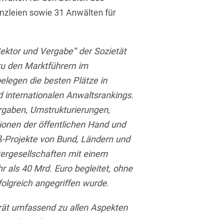
Isländisch
nzleien sowie 31 Anwälten für
Anlagenbaustreitigkeiten
Informationssicherheit
Italienisch
Antidumping
Informationstechnologie
& Telekommunikation
Japanisch
Sektor und Vergabe“ der Sozietät
Anwaltliches
Haftungsrecht
zu den Marktführern im
Investmentfonds
Kroatisch
elegen die besten Plätze in
Arbeitnehmererfindungsrech
IP, Media & Technology
Niederländisch
 internationalen Anwaltsrankings.
Arbeitskampfrecht
Kapitalmarktrecht
ergaben, Umstrukturierungen,
Polnisch
ionen der öffentlichen Hand und
Arbeitsrecht
Kartellrecht
Portugiesisch
-Projekte von Bund, Ländern und
Architektenrecht
Marken-, Design- &
Russisch
rgesellschaften mit einem
Urheberrecht
Arzneimittelrecht
als 40 Mrd. Euro begleitet, ohne
Schwedisch
Medien & Entertainment
folgreich angegriffen wurde.
Arzthaftungsrecht
Serbisch
Nachfolge / Vermögen /
rät umfassend zu allen Aspekten
Arztrecht / Zahnarztrecht
Stiftungen
Spanisch