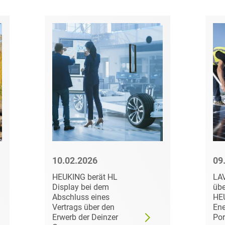
Compliance und
Arbeitsrecht
Computerimplementierte
Erfindungen
Corporate Finance
Corporate Social
Responsibility
Criminal Compliance
Cyber Security
10.02.2026
09
HEUKING berät HL
LA
Cyber Versicherung
Display bei dem
übe
Abschluss eines
HE
Cyber- und
Vertrags über den
Ene
Betriebsresilienz
Erwerb der Deinzer
Por