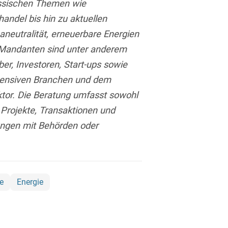
assischen Themen wie
Asset Management
Öffentlicher Sektor und
Tschechisch
andel bis hin zu aktuellen
Vergabe
Aufenthaltsrecht
neutralität, erneuerbare Energien
Türkisch
Patentrecht
 Mandanten sind unter anderem
Außenwirtschaftsrecht
Ungarisch
ber, Investoren, Start-ups sowie
Private Equity / Venture
Automotive
Capital
tensiven Branchen und dem
Weißrussisch
tor. Die Beratung umfasst sowohl
Aviation
Prozessführung &
Schiedsverfahren
Projekte, Transaktionen und
Bankaufsichtsrecht
ungen mit Behörden oder
Restrukturierung &
Bankeninsolvenzrecht
Insolvenzrecht
Banking/Litigation
Space
Batteriespeicher (BESS)
e
Energie
Space / Aerospace &
Defense
Bauplanungsrecht
Steuerrecht
Baurecht