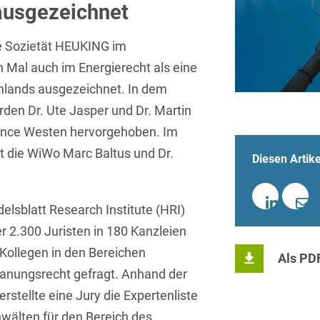
Sprachen
Aktuelle Meldungen
Knowledge Management
Internationale Kooperation
Ber
 ausgezeichnet
(Vermögensschaden-)Haftpfl
Automotive
 & Telekommunikation
Investmentfonds
Chemnitz
Bosnisch
Newsletter
Abfallrecht
Banking & Finance
e Sozietät HEUKING im
Datenschutzinformationen für
Kunstsammlung
Kartellrecht
abonnieren
Düsseldorf
Chinesisch
Bewerber
 Mal auch im Energierecht als eine
Abfallwirtschaft
Compliance & Internal
rrecht
Medien & Entertainment
Investigations
Frankfurt
hlands ausgezeichnet. In dem
Dänisch
Abwasserrecht
tiftungen
Öffentlicher Sektor und 
den Dr. Ute Jasper und Dr. Martin
Datenschutz &
Hamburg
Deutsch
Abwehr von
Datenrecht
rence Westen hervorgehoben. Im
Private Equity / Venture 
Anlegerklagen
Köln
t die WiWo Marc Baltus und Dr.
Englisch
("Massenverfahren")
Diesen Artike
Energie
verfahren
Restrukturierung & Insol
München
Farsi
Akquisitionsfinanzierung
ense
Steuerrecht
ESG – Nachhaltiges
Wirtschaften
Stuttgart
elsblatt Research Institute (HRI)
Finnisch
Aktienrecht
struktur
Versicherungsrecht
r 2.300 Juristen in 180 Kanzleien
Gesellschaftsrecht / M&A
Französisch
Wettbewerbs- & Werbere
Allgemeine
Kollegen in den Bereichen
Als PD
Geschäftsbedingungen
Health Care & Life
Griechisch
anungsrecht gefragt. Anhand der
afrecht
Sciences
Alternative
rstellte eine Jury die Expertenliste
Hebräisch
Streitbeilegung (ADR)
Immobilien & Bau
wälten für den Bereich des