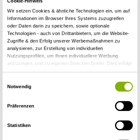
Cookie-Hinweis
Spezialanwendungen.
Wir setzen Cookies & ähnliche Technologien ein, um auf
Informationen im Browser Ihres Systems zuzugreifen
Amtek Auto
hatte zuletzt 1,3 Milliarden Dollar
oder Daten darin zu speichern, sowie optionale
umgesetzt. Das Familienunternehmen ist an der
Technologien - auch von Drittanbietern, um die Website-
Zugriffe & den Erfolg unserer Werbemaßnahmen zu
Börse in Mumbai gelistet. Amtek Auto übernimmt
analysieren, zur Erstellung von individuellen
Neumayer Tekfor mit 3.300 Mitarbeitern vollständig.
Nutzungsprofilen, um Ihnen individuellere Werbung
anzuzeigen, und zu eigenen Zwecken Dritter. Dies erfolgt
Als PDF herunterladen
auch außerhalb der EU bei geringerem
Datenschutzniveau (z.B. USA), wobei trotz vertraglicher
Einwilligungsauswahl
Regelungen das Risiko des staatlichen Zugriffs &
Notwendig
eingeschränkter Rechtsbehelfsmöglichkeiten nicht
auszuschließen ist. Sie können Ihre Einwilligung jederzeit
Diesen Artikel teilen
Präferenzen
über die
Cookie-Einstellungen
widerrufen oder ändern.
Details unter
Datenschutz
.
Statistiken