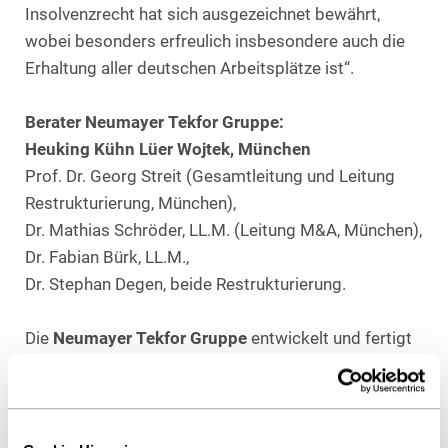
Insolvenzrecht hat sich ausgezeichnet bewährt,
wobei besonders erfreulich insbesondere auch die
Erhaltung aller deutschen Arbeitsplätze ist“.
Berater Neumayer Tekfor Gruppe:
Heuking Kühn Lüer Wojtek, München
Prof. Dr. Georg Streit (Gesamtleitung und Leitung
Restrukturierung, München),
Dr. Mathias Schröder, LL.M. (Leitung M&A, München),
Dr. Fabian Bürk, LL.M.,
Dr. Stephan Degen, beide Restrukturierung.
Die
Neumayer Tekfor Gruppe
entwickelt und fertigt
in insgesamt zehn Werken in Deutschland, Italien,
USA, Brasilien und Indien Komponenten der
Umformtechnik für Getriebe, Motoren,
Antriebsstränge und automobile