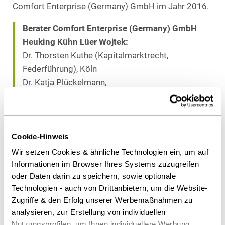
Comfort Enterprise (Germany) GmbH im Jahr 2016.
Berater Comfort Enterprise (Germany) GmbH
Heuking Kühn Lüer Wojtek:
Dr. Thorsten Kuthe (Kapitalmarktrecht,
Federführung), Köln
Dr. Katja Plückelmann,
Miriam Schäfer,
Sebastian Pels, (alle Kapitalmarktrecht), alle
Düsseldorf
Cookie-Hinweis
Wir setzen Cookies & ähnliche Technologien ein, um auf
Als PDF herunterladen
Informationen im Browser Ihres Systems zuzugreifen
oder Daten darin zu speichern, sowie optionale
Technologien - auch von Drittanbietern, um die Website-
Zugriffe & den Erfolg unserer Werbemaßnahmen zu
analysieren, zur Erstellung von individuellen
Diesen Artikel teilen
Nutzungsprofilen, um Ihnen individuellere Werbung