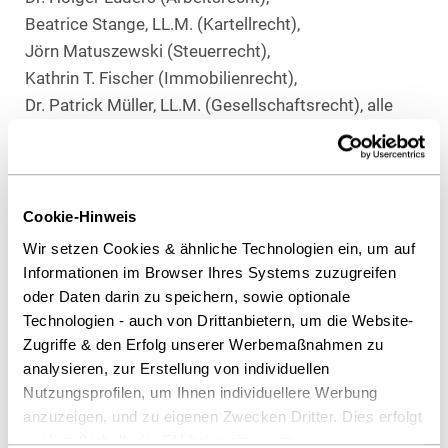
Beatrice Stange, LL.M. (Kartellrecht),
Jörn Matuszewski (Steuerrecht),
Kathrin T. Fischer (Immobilienrecht),
Dr. Patrick Müller, LL.M. (Gesellschaftsrecht), alle
Düsseldorf
Als PDF herunterladen
Cookie-Hinweis
Wir setzen Cookies & ähnliche Technologien ein, um auf
Informationen im Browser Ihres Systems zuzugreifen
oder Daten darin zu speichern, sowie optionale
Diesen Artikel teilen
Technologien - auch von Drittanbietern, um die Website-
Zugriffe & den Erfolg unserer Werbemaßnahmen zu
analysieren, zur Erstellung von individuellen
Nutzungsprofilen, um Ihnen individuellere Werbung
anzuzeigen, und zu eigenen Zwecken Dritter. Dies erfolgt
auch außerhalb der EU bei geringerem
Gesellschaftsrecht / M&A