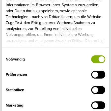
Informationen im Browser Ihres Systems zuzugreifen
Kapitalmarktrecht
oder Daten darin zu speichern, sowie optionale
Technologien - auch von Drittanbietern, um die Website-
Ansprechpartner
Zugriffe & den Erfolg unserer Werbemaßnahmen zu
analysieren, zur Erstellung von individuellen
Nutzungsprofilen, um Ihnen individuellere Werbung
anzuzeigen, und zu eigenen Zwecken Dritter. Dies erfolgt
auch außerhalb der EU bei geringerem
Datenschutzniveau (z.B. USA), wobei trotz vertraglicher
Einwilligungsauswahl
Regelungen das Risiko des staatlichen Zugriffs &
Notwendig
eingeschränkter Rechtsbehelfsmöglichkeiten nicht
auszuschließen ist. Sie können Ihre Einwilligung jederzeit
Präferenzen
über die
Cookie-Einstellungen
widerrufen oder ändern.
Details unter
Datenschutz
.
Statistiken
Dr. Thorsten Kuthe
Köln
Marketing