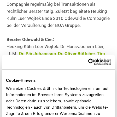
Compagnie regelmäßig bei Transaktionen als
rechtlicher Berater tätig. Zuletzt begleitete Heuking
Kühn Lüer Wojtek Ende 2010 Odewald & Compagnie
bei der Veräußerung der BOA Gruppe.
Berater Odewald & Cie.:
Heuking Kühn Lüer Wojtek: Dr. Hans-Jochem Lüer,
LL.M.,
Dr. Pär Johansson
,
Dr. Oliver Böttcher
,
Tim
Remmel, LL.M.
,
Kristina Reinhardt
(alle M&A in
Köln),
Dr. Rainer Velte
(Kartellrecht) und
Marion
Sangen-Emden
(Steuern) in Düsseldorf.
Cookie-Hinweis
Wir setzen Cookies & ähnliche Technologien ein, um auf
Informationen im Browser Ihres Systems zuzugreifen
Als PDF herunterladen
oder Daten darin zu speichern, sowie optionale
Technologien - auch von Drittanbietern, um die Website-
Zugriffe & den Erfolg unserer Werbemaßnahmen zu