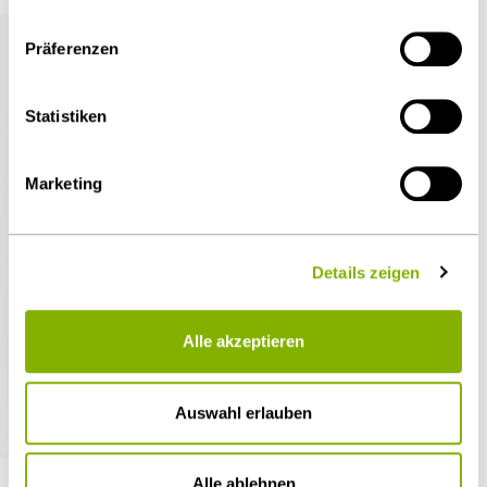
eingeschränkter Rechtsbehelfsmöglichkeiten nicht
auszuschließen ist. Sie können Ihre Einwilligung jederzeit
Präferenzen
über die
Cookie-Einstellungen
widerrufen oder ändern.
Details unter
Datenschutz
.
Statistiken
Marketing
Details zeigen
03.08.2026
Alle akzeptieren
HEUKING berät Håndverksgruppen bei
Aufnahme der Malerfachbetrieb Helmut Lindt
GmbH
Auswahl erlauben
Alle ablehnen