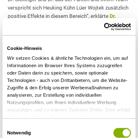
verspricht sich Heuking Kühn Lüer Wojtek zusätzlich
positive Effekte in diesem Bereich”, erklärte
Dr.
Hans-Jochem Lüer
, Seniorpartner des Kölner
Standortes von Heuking Kühn Lüer Wojtek.
Cookie-Hinweis
Als PDF herunterladen
Wir setzen Cookies & ähnliche Technologien ein, um auf
Informationen im Browser Ihres Systems zuzugreifen
oder Daten darin zu speichern, sowie optionale
Technologien - auch von Drittanbietern, um die Website-
Diesen Artikel teilen
Zugriffe & den Erfolg unserer Werbemaßnahmen zu
analysieren, zur Erstellung von individuellen
Nutzungsprofilen, um Ihnen individuellere Werbung
anzuzeigen, und zu eigenen Zwecken Dritter. Dies erfolgt
auch außerhalb der EU bei geringerem
Datenschutzniveau (z.B. USA), wobei trotz vertraglicher
Einwilligungsauswahl
Weitere Artikel
Regelungen das Risiko des staatlichen Zugriffs &
Notwendig