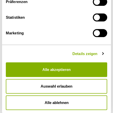
Präferenzen
über die
Cookie-Einstellungen
widerrufen oder ändern.
Details unter
Datenschutz
.
Statistiken
Marketing
Details zeigen
Prof. Dr. Georg Streit
Alle akzeptieren
München
g.streit@heuking.de
Auswahl erlauben
Alle ablehnen