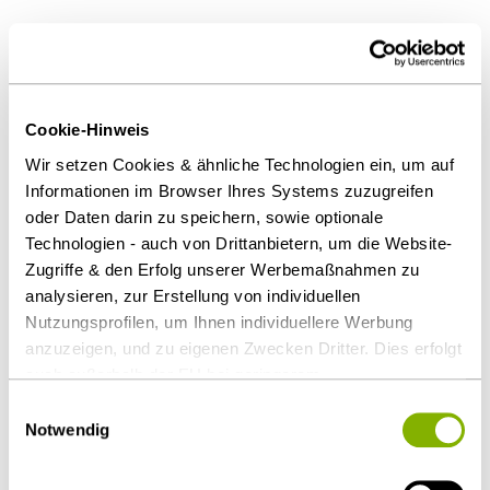
Als PDF herunterladen
Cookie-Hinweis
Wir setzen Cookies & ähnliche Technologien ein, um auf
Diesen Artikel teilen
Informationen im Browser Ihres Systems zuzugreifen
oder Daten darin zu speichern, sowie optionale
Technologien - auch von Drittanbietern, um die Website-
Zugriffe & den Erfolg unserer Werbemaßnahmen zu
analysieren, zur Erstellung von individuellen
Nutzungsprofilen, um Ihnen individuellere Werbung
Restrukturierung & Insolvenzrecht
anzuzeigen, und zu eigenen Zwecken Dritter. Dies erfolgt
Gesellschaftsrecht / M&A
Versicherungsrecht
auch außerhalb der EU bei geringerem
Datenschutz & Datenrecht
Datenschutzniveau (z.B. USA), wobei trotz vertraglicher
Einwilligungsauswahl
Regelungen das Risiko des staatlichen Zugriffs &
Notwendig
eingeschränkter Rechtsbehelfsmöglichkeiten nicht
Ansprechpartner
auszuschließen ist. Sie können Ihre Einwilligung jederzeit