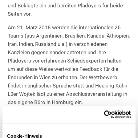
und Beklagte ein und bereiten Plädoyers für beide
Seiten vor.
Am 21. März 2018 werden die internationalen 26
Teams (aus Argentinien, Brasilien, Kanada, Äthiopien,
Iran, Indien, Russland u.a.) in verschiedenen
Kanzleien gegeneinander antreten und ihre
Plädoyers vor erfahrenen Schiedsexperten halten,
um auf diese Weise wertvolles Feedback für die
Endrunden in Wien zu erhalten. Der Wettbewerb
findet in englischer Sprache statt und Heuking Kühn
Lüer Wojtek lädt zu einer Abschlussveranstaltung in
das eigene Büro in Hamburg ein.
Am Vortag, dem 20. März 2018, dreht sich beim
Hamburg International Arbitration Day alles um das
Thema „Third-Party Funding in International
Cookie-Hinweis