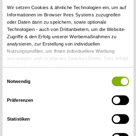
Arbitration“ (ein Problem, welches sich im
Wir setzen Cookies & ähnliche Technologien ein, um auf
diesjährigen Fall stellt), begleitet von Workshops, die
Informationen im Browser Ihres Systems zuzugreifen
von der Bucerius Law School organisiert werden. Auf
oder Daten darin zu speichern, sowie optionale
Technologien - auch von Drittanbietern, um die Website-
diese Weise hat sich der Hanseatic CAM CCBC Pre-
Zugriffe & den Erfolg unserer Werbemaßnahmen zu
Moot mittlerweile zu einem „Muss“ für alle
analysieren, zur Erstellung von individuellen
Teilnehmer des Vis Moot entwickelt.
Nutzungsprofilen, um Ihnen individuellere Werbung
anzuzeigen, und zu eigenen Zwecken Dritter. Dies erfolgt
Als PDF herunterladen
auch außerhalb der EU bei geringerem
Datenschutzniveau (z.B. USA), wobei trotz vertraglicher
Einwilligungsauswahl
Regelungen das Risiko des staatlichen Zugriffs &
Notwendig
eingeschränkter Rechtsbehelfsmöglichkeiten nicht
auszuschließen ist. Sie können Ihre Einwilligung jederzeit
Diesen Artikel teilen
Präferenzen
über die
Cookie-Einstellungen
widerrufen oder ändern.
Details unter
Datenschutz
.
Statistiken