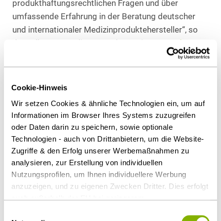
produkthaftungsrechtlichen Fragen und über
umfassende Erfahrung in der Beratung deutscher
und internationaler Medizinproduktehersteller“, so
der selbst am Berliner Standort tätige
Dr. Andreas
Urban
, Managing Partner der Kanzlei, über den
Zugang. „Wir freuen uns über die hochkarätige
Verstärkung.“
Cookie-Hinweis
Wir setzen Cookies & ähnliche Technologien ein, um auf
Als PDF herunterladen
Informationen im Browser Ihres Systems zuzugreifen
oder Daten darin zu speichern, sowie optionale
Technologien - auch von Drittanbietern, um die Website-
Zugriffe & den Erfolg unserer Werbemaßnahmen zu
analysieren, zur Erstellung von individuellen
Diesen Artikel teilen
Nutzungsprofilen, um Ihnen individuellere Werbung
anzuzeigen, und zu eigenen Zwecken Dritter. Dies erfolgt
auch außerhalb der EU bei geringerem
Datenschutzniveau (z.B. USA), wobei trotz vertraglicher
Einwilligungsauswahl