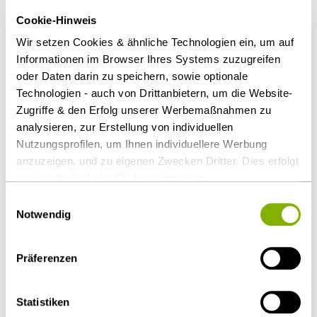
erhalten, obwohl ihr Angebot wirtschaftlich
Cookie-Hinweis
schlechter war. Vor der Vergabekammer erreichten
Wir setzen Cookies & ähnliche Technologien ein, um auf
sie noch einen Teilerfolg. Die Stadt Krefeld sollte
Informationen im Browser Ihres Systems zuzugreifen
erneut zur Angebotsabgabe auffordern.
oder Daten darin zu speichern, sowie optionale
Technologien - auch von Drittanbietern, um die Website-
Die Beschwerde gegen die Entscheidung der
Zugriffe & den Erfolg unserer Werbemaßnahmen zu
Vergabekammer hatte allerdings Erfolg. Der
analysieren, zur Erstellung von individuellen
Vergabesenat bescheinigte der Stadt Krefeld: Das
Nutzungsprofilen, um Ihnen individuellere Werbung
Vergabeverfahren wurde vorbildlich geführt. Der
anzuzeigen, und zu eigenen Zwecken Dritter. Dies erfolgt
Zuschlag darf nun auf das wirtschaftlichste Angebot
auch außerhalb der EU bei geringerem
und somit den Neuss-Düsseldorfer Häfen erteilt
Datenschutzniveau (z.B. USA), wobei trotz vertraglicher
Einwilligungsauswahl
werden.
Regelungen das Risiko des staatlichen Zugriffs &
Notwendig
eingeschränkter Rechtsbehelfsmöglichkeiten nicht
auszuschließen ist. Sie können Ihre Einwilligung jederzeit
Als PDF herunterladen
Präferenzen
über die
Cookie-Einstellungen
widerrufen oder ändern.
Details unter
Datenschutz
.
Statistiken