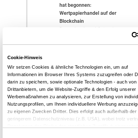
hat begonnen:
Wertpapierhandel auf der
Blockchain
Deutscher AnwaltSpiegel,
gemeinsam mit Franzisca
Stuckenberg, Ausgabe 18/2019,
S. 6 und 7
Cookie-Hinweis
Wir setzen Cookies & ähnliche Technologien ein, um auf
Leitplanken für Security Token
Informationen im Browser Ihres Systems zuzugreifen oder D
REthinking Finance 6/2019
darin zu speichern, sowie optionale Technologien - auch von
Drittanbietern, um die Website-Zugriffe & den Erfolg unserer
Wertpapier-Transaktionen auf
Werbemaßnahmen zu analysieren, zur Erstellung von individ
der Blockchain
Nutzungsprofilen, um Ihnen individuellere Werbung anzuzeig
lto.de, 22. März 2019
zu eigenen Zwecken Dritter. Dies erfolgt auch außerhalb der
geringerem Datenschutzniveau (z.B. USA), wobei trotz vertr
Gesetzlichen Änderungen bei
Regelungen das Risiko des staatlichen Zugriffs & eingeschrä
Finanzierungen über die
Rechtsbehelfsmöglichkeiten nicht auszuschließen ist. Sie kö
Einwilligungsauswahl