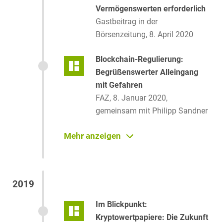
Vermögenswerten erforderlich
Gastbeitrag in der
Börsenzeitung, 8. April 2020
Blockchain-Regulierung:
Begrüßenswerter Alleingang
mit Gefahren
FAZ, 8. Januar 2020,
gemeinsam mit Philipp Sandner
Neue Regulierung digitaler
Mehr anzeigen
Vermögenswerte – Blockchain
steht nun unter BaFin-Aufsicht
lto.de, 7. Januar
2019
2020, gemeinsam mit Philipp
Sandner
Im Blickpunkt:
Kryptowertpapiere: Die Zukunft