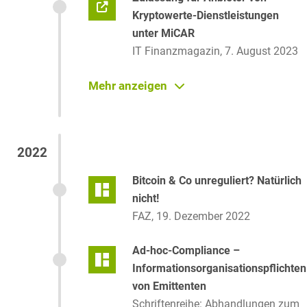
Kryptowerte-Dienstleistungen
unter MiCAR
IT Finanzmagazin, 7. August 2023
MiCAR – Zulassung für Anbieter
Mehr anzeigen
von Kryptowerte-Dienstleistungen
Fachbeitrag, 17. Juli 2023
2022
Kryptoverwahrer insolvent?
Dieses Gesetz soll dich schützen
Bitcoin & Co unreguliert? Natürlich
BTC Echo, 12. Juli 2023
nicht!
FAZ, 19. Dezember 2022
Endlich Rechtssicherheit? –
Zukunftsfinanzierungsgesetz
Ad-hoc-Compliance –
stärkt Kundenrechte bei Insolvenz
Informationsorganisationspflichten
von Kryptoverwahrern
von Emittenten
Fachbeitrag, 4. Mai 2023,
Schriftenreihe: Abhandlungen zum