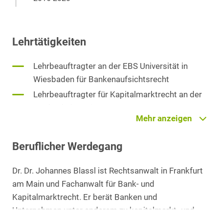
Lehrtätigkeiten
Lehrbeauftragter an der EBS Universität in
Wiesbaden für Bankenaufsichtsrecht
Lehrbeauftragter für Kapitalmarktrecht an der
Hochschule Mainz
Mehr anzeigen
Lehrbeauftragter an der Fresenius-Hochschule
in Wiesbaden für Compliance & Corporate
Beruflicher Werdegang
Governance
Lehrbeauftragter an der Frankfurt School im
Dr. Dr. Johannes Blassl ist Rechtsanwalt in Frankfurt
Master Blockchain & Digital Assets
am Main und Fachanwalt für Bank- und
Kapitalmarktrecht. Er berät Banken und
Unternehmen unter anderem zu kapitalmarkt- und