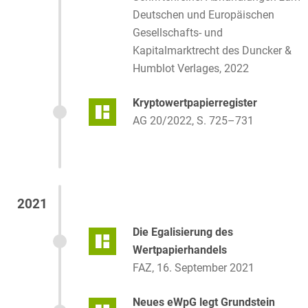
gemeinsam mit
Dr. Christoph
Deutschen und Europäischen
Gringel
Gesellschafts- und
Kapitalmarktrecht des Duncker &
Die elektronische Aktie kommt
Humblot Verlages, 2022
Fachbeitrag, 11. April 2023,
gemeinsam mit
Dr. Anne de Boer,
Kryptowertpapierregister
LL.M. (RSA)
,
Christopher Görtz
AG 20/2022, S. 725–731
Nach dem Banken-Beben: So geht
es mit Bitcoin, Ethereum und
Kryptowährungen weiter
Börse Online, 22. März 2023
2021
Die Egalisierung des
Wie die Kryptobranche die
Wertpapierhandels
Bankenkrise wegsteckt
FAZ, 16. September 2021
WirtschaftsWoche, 15. März 2024
Neues eWpG legt Grundstein
Die eWpRV — Neue