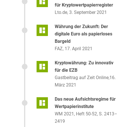
für Kryptowertpapierregister
Informationspflichten für
Lto.de, 3. September 2021
Registerführer
AG 1-2/2023, R5 – R8
Währung der Zukunft: Der
digitale Euro als papierloses
Kommentierung zur Regulierung
Bargeld
von Kryptowerten
FAZ, 17. April 2021
KWG-Kommentar, Schäffer-
Poeschel Verlag (im Erscheinen)
Kryptowährung: Zu innovativ
für die EZB
RWS Kommentar zum
Gastbeitrag auf Zeit Online,16.
elektronischen Wertpapiergesetz,
März 2021
§ 16 eWpG
(im Erscheinen)
Das neue Aufsichtsregime für
Wertpapierinstitute
WM 2021, Heft 50-52, S. 2413–
2419