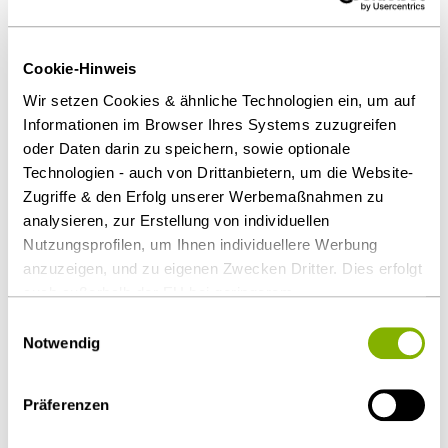
Cookie-Hinweis
Ansprechpartner
Wir setzen Cookies & ähnliche Technologien ein, um auf
Informationen im Browser Ihres Systems zuzugreifen
oder Daten darin zu speichern, sowie optionale
Technologien - auch von Drittanbietern, um die Website-
Zugriffe & den Erfolg unserer Werbemaßnahmen zu
analysieren, zur Erstellung von individuellen
Nutzungsprofilen, um Ihnen individuellere Werbung
anzuzeigen, und zu eigenen Zwecken Dritter. Dies erfolgt
auch außerhalb der EU bei geringerem
Datenschutzniveau (z.B. USA), wobei trotz vertraglicher
Einwilligungsauswahl
Regelungen das Risiko des staatlichen Zugriffs &
Notwendig
eingeschränkter Rechtsbehelfsmöglichkeiten nicht
Dr. Ute Jasper
auszuschließen ist. Sie können Ihre Einwilligung jederzeit
Präferenzen
über die
Cookie-Einstellungen
widerrufen oder ändern.
Düsseldorf
Details unter
Datenschutz
.
u.jasper@heuking.de