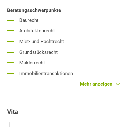
Beratungsschwerpunkte
Baurecht
Architektenrecht
Miet- und Pachtrecht
Grundstücksrecht
Maklerrecht
Immobilientransaktionen
Immobilienrecht
Mehr anzeigen
Prozessführung
Zivilverfahrensrecht
Vita
Zwangsvollstreckungsrecht
Vertragsrecht