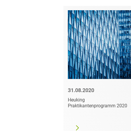
0
31.08.2020
Kamingespräch
Heuking
ngsmanagement“
Praktikantenprogramm 2020