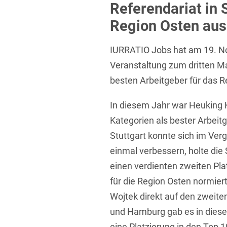
Referendariat in S
Übersicht
Informationstechnologie
Region Osten aus
Kapitalmarktrecht
IURRATIO Jobs hat am 19. 
Marken-, Design- & Urhebe
Veranstaltung zum dritten M
Nachfolge / Vermögen / S
besten Arbeitgeber für das R
Patentrecht
In diesem Jahr war Heuking K
Prozessführung & Schieds
Kategorien als bester Arbeit
Space / Aerospace & Def
Stuttgart konnte sich im Ve
einmal verbessern, holte die 
Transport, Verkehr & Infra
einen verdienten zweiten Pla
Vertriebsrecht
für die Region Osten normier
Wirtschafts- und Steuerstr
Wojtek direkt auf den zweiten
und Hamburg gab es in diese
eine Platzierung in den Top 1