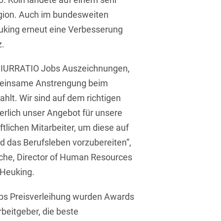
Isländisch
Anlagenbaustreitigkeiten
Region. Auch im bundesweiten
Informationssicherheit
uking erneut eine Verbesserung
Italienisch
Antidumping
Informationstechnologie
z.
& Telekommunikation
Japanisch
Anwaltliches
Haftungsrecht
Investmentfonds
ie IURRATIO Jobs Auszeichnungen,
Kroatisch
emeinsame Anstrengung beim
Arbeitnehmererfindungsrech
IP, Media & Technology
Niederländisch
hlt. Wir sind auf dem richtigen
Arbeitskampfrecht
Kapitalmarktrecht
erlich unser Angebot für unsere
Polnisch
Arbeitsrecht
lichen Mitarbeiter, um diese auf
Kartellrecht
Portugiesisch
 das Berufsleben vorzubereiten“,
Architektenrecht
Marken-, Design- &
Russisch
che, Director of Human Resources
Urheberrecht
Arzneimittelrecht
 Heuking.
Schwedisch
Medien & Entertainment
Arzthaftungsrecht
Serbisch
s Preisverleihung wurden Awards
Nachfolge / Vermögen /
Arztrecht / Zahnarztrecht
beitgeber, die beste
Stiftungen
Spanisch