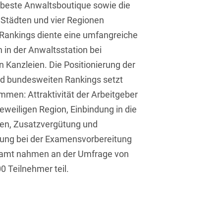
e beste Anwaltsboutique sowie die
Asset Management
Öffentlicher Sektor und
Tschechisch
 Städten und vier Regionen
Vergabe
Aufenthaltsrecht
 Rankings diente eine umfangreiche
Türkisch
Patentrecht
in der Anwaltsstation bei
Außenwirtschaftsrecht
Ungarisch
Private Equity / Venture
n Kanzleien. Die Positionierung der
Automotive
Capital
Weißrussisch
und bundesweiten Rankings setzt
Aviation
mmen: Attraktivität der Arbeitgeber
Prozessführung &
Schiedsverfahren
jeweiligen Region, Einbindung in die
Bankaufsichtsrecht
ngen, Zusatzvergütung und
Restrukturierung &
Bankeninsolvenzrecht
Insolvenzrecht
zung bei der Examensvorbereitung
esamt nahmen an der Umfrage von
Banking/Litigation
Space
 Teilnehmer teil.
Batteriespeicher (BESS)
Space / Aerospace &
Defense
Bauplanungsrecht
Steuerrecht
Baurecht