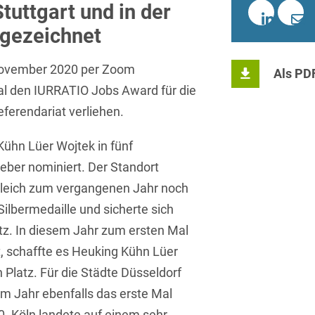
Sprachen
Aktuelle Meldungen
Knowledge Management
Internationale Kooperation
Ber
tuttgart und in der
(Vermögensschaden-)Haftpfl
Automotive
 & Telekommunikation
Investmentfonds
Chemnitz
gezeichnet
Bosnisch
Newsletter
Abfallrecht
Banking & Finance
Datenschutzinformationen für
Kunstsammlung
Kartellrecht
abonnieren
Düsseldorf
Chinesisch
Bewerber
Abfallwirtschaft
November 2020 per Zoom
Compliance & Internal
Als PD
rrecht
Medien & Entertainment
Investigations
Frankfurt
al den IURRATIO Jobs Award für die
Dänisch
Abwasserrecht
tiftungen
Öffentlicher Sektor und 
eferendariat verliehen.
Datenschutz &
Hamburg
Deutsch
Abwehr von
Datenrecht
Private Equity / Venture 
Anlegerklagen
ühn Lüer Wojtek in fünf
Köln
Englisch
("Massenverfahren")
Energie
verfahren
Restrukturierung & Insol
geber nominiert. Der Standort
München
Farsi
Akquisitionsfinanzierung
ense
Steuerrecht
rgleich zum vergangenen Jahr noch
ESG – Nachhaltiges
Wirtschaften
Stuttgart
Silbermedaille und sicherte sich
Finnisch
Aktienrecht
struktur
Versicherungsrecht
tz. In diesem Jahr zum ersten Mal
Gesellschaftsrecht / M&A
Französisch
Wettbewerbs- & Werbere
Allgemeine
t, schaffte es Heuking Kühn Lüer
Geschäftsbedingungen
Health Care & Life
Griechisch
afrecht
 Platz. Für die Städte Düsseldorf
Sciences
Alternative
m Jahr ebenfalls das erste Mal
Hebräisch
Streitbeilegung (ADR)
Immobilien & Bau
0. Köln landete auf einem sehr