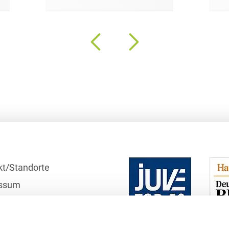
Bildgebende Verfahren
Bodenschutz und
Altlasten
Börsengang/Going Public
Buy & Build / Roll-up-
Strategien
Carve-outs
Clients français
Cloud, Edge & Digitale
kt/Standorte
Infrastrukturen
ssum
Compliance
r
Compliance bei M&A-
schutzhinweise
Transaktionen