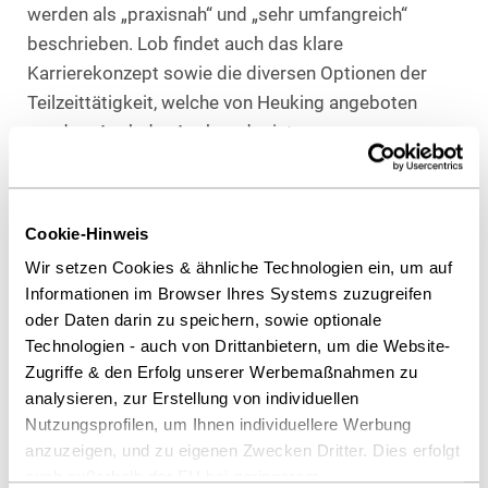
werden als „praxisnah“ und „sehr umfangreich“
beschrieben. Lob findet auch das klare
Karrierekonzept sowie die diversen Optionen der
Teilzeittätigkeit, welche von Heuking angeboten
werden. Auch der Ausbau der internen
Kommunikation sowie das neue Angebot einer
virtuellen Kinderbetreuung werden positiv bewertet.
Cookie-Hinweis
„Wir freuen uns über die Verbesserung im Ranking
Wir setzen Cookies & ähnliche Technologien ein, um auf
und sind erfreut, dass sich die kontinuierliche
Informationen im Browser Ihres Systems zuzugreifen
Optimierung unserer Angebote in allen Bereichen
oder Daten darin zu speichern, sowie optionale
bezahlt macht und von unseren Associates sowie
Technologien - auch von Drittanbietern, um die Website-
den Nachwuchsjuristen positiv wahrgenommen
Zugriffe & den Erfolg unserer Werbemaßnahmen zu
wird“, so Sebastian Müller-Pfannkuche, Director of
analysieren, zur Erstellung von individuellen
Human Resources & Business Development bei
Nutzungsprofilen, um Ihnen individuellere Werbung
Heuking.
anzuzeigen, und zu eigenen Zwecken Dritter. Dies erfolgt
auch außerhalb der EU bei geringerem