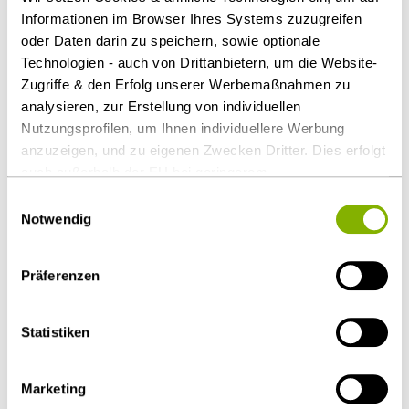
Informationen im Browser Ihres Systems zuzugreifen
Arbeitsrecht
oder Daten darin zu speichern, sowie optionale
Technologien - auch von Drittanbietern, um die Website-
Ansprechpartner
Zugriffe & den Erfolg unserer Werbemaßnahmen zu
analysieren, zur Erstellung von individuellen
Nutzungsprofilen, um Ihnen individuellere Werbung
anzuzeigen, und zu eigenen Zwecken Dritter. Dies erfolgt
auch außerhalb der EU bei geringerem
Datenschutzniveau (z.B. USA), wobei trotz vertraglicher
Einwilligungsauswahl
Regelungen das Risiko des staatlichen Zugriffs &
Notwendig
eingeschränkter Rechtsbehelfsmöglichkeiten nicht
auszuschließen ist. Sie können Ihre Einwilligung jederzeit
Präferenzen
über die
Cookie-Einstellungen
widerrufen oder ändern.
Details unter
Datenschutz
.
Statistiken
Dr. Volker Voth
Hamburg
Marketing