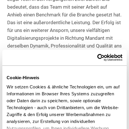
bedeutet, dass das Team mit seiner Arbeit auf
Anhieb einen Benchmark für die Branche gesetzt hat.
Das ist eine außerordentliche Leistung. Der Erfolg ist
für uns ein weiterer Ansporn, unsere vielfältigen
Digitalisierungsprojekte in Richtung Mandant mit
derselben Dynamik, Professionalität und Qualität ans
Ziel zu bringen.“
Die unabhängige Jury aus ehemaligen Managing
Partnern und Business Service Leitern von Kanzleien
Cookie-Hinweis
sowie erfahrenen Wirtschaftsjournalisten hatte im
Wir setzen Cookies & ähnliche Technologien ein, um auf
Vorfeld alle Einsendungen diskutiert und bewertet
Informationen im Browser Ihres Systems zuzugreifen
und die Finalisten und Gewinner gewählt. Eine
oder Daten darin zu speichern, sowie optionale
Nominierung muss hohen Maßstäben gerecht
Technologien - auch von Drittanbietern, um die Website-
werden: Die eingereichten Projekte müssen innovativ
Zugriffe & den Erfolg unserer Werbemaßnahmen zu
sein, einen Benchmark für die Branche setzen und
analysieren, zur Erstellung von individuellen
Nutzungsprofilen, um Ihnen individuellere Werbung
zum Geschäftserfolg der Kanzlei beitragen. Die