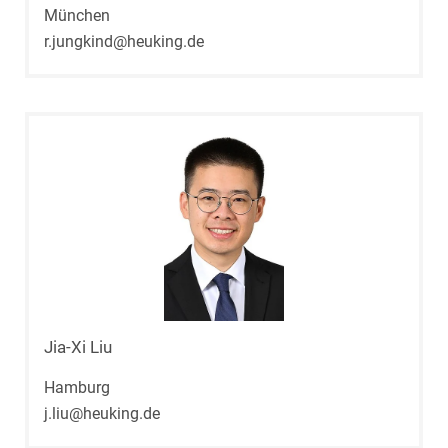
München
r.jungkind@heuking.de
Jia-Xi Liu
Hamburg
j.liu@heuking.de