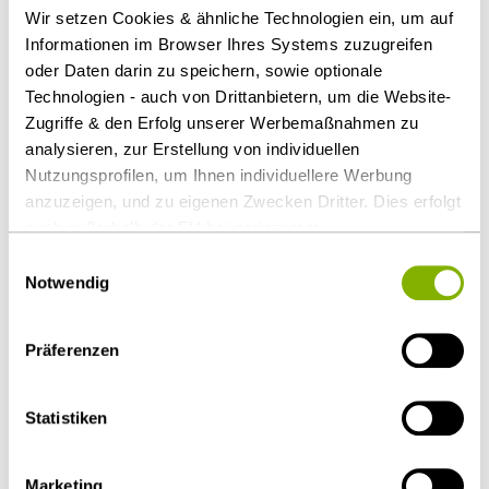
Wir setzen Cookies & ähnliche Technologien ein, um auf
Informationen im Browser Ihres Systems zuzugreifen
oder Daten darin zu speichern, sowie optionale
Technologien - auch von Drittanbietern, um die Website-
Zugriffe & den Erfolg unserer Werbemaßnahmen zu
Dr. Stefan Bretthauer
analysieren, zur Erstellung von individuellen
Nutzungsprofilen, um Ihnen individuellere Werbung
Hamburg
anzuzeigen, und zu eigenen Zwecken Dritter. Dies erfolgt
s.bretthauer@heuking.de
auch außerhalb der EU bei geringerem
Datenschutzniveau (z.B. USA), wobei trotz vertraglicher
Einwilligungsauswahl
Regelungen das Risiko des staatlichen Zugriffs &
Notwendig
eingeschränkter Rechtsbehelfsmöglichkeiten nicht
auszuschließen ist. Sie können Ihre Einwilligung jederzeit
Präferenzen
über die
Cookie-Einstellungen
widerrufen oder ändern.
Details unter
Datenschutz
.
Statistiken
Marketing