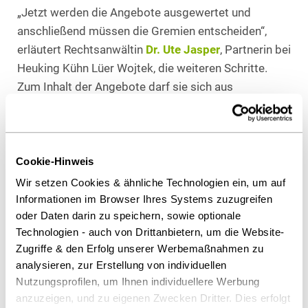
„Jetzt werden die Angebote ausgewertet und
anschließend müssen die Gremien entscheiden“,
erläutert Rechtsanwältin
Dr. Ute Jasper
, Partnerin bei
Heuking Kühn Lüer Wojtek, die weiteren Schritte.
Zum Inhalt der Angebote darf sie sich aus
vergaberechtlichen Gründen noch nicht äußern.
Dr. Ute Jasper und Rechtsanwalt Dr. Hans
Arnold haben den Kreis bei der Umsetzung des
Projekte bereits seit der Machbarkeitsstudie im Jahr
Cookie-Hinweis
2005 rechtlich beraten.
Wir setzen Cookies & ähnliche Technologien ein, um auf
Informationen im Browser Ihres Systems zuzugreifen
oder Daten darin zu speichern, sowie optionale
Als PDF herunterladen
Technologien - auch von Drittanbietern, um die Website-
Zugriffe & den Erfolg unserer Werbemaßnahmen zu
analysieren, zur Erstellung von individuellen
Nutzungsprofilen, um Ihnen individuellere Werbung
Diesen Artikel teilen
anzuzeigen, und zu eigenen Zwecken Dritter. Dies erfolgt