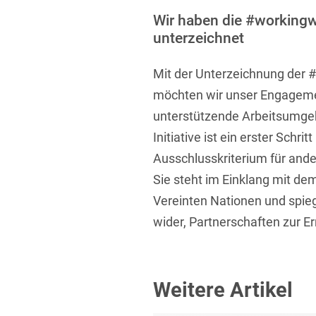
Übersicht
Wir haben die #working
Informationstechnologie
unterzeichnet
Kapitalmarktrecht
Mit der Unterzeichnung der #
Marken-, Design- & Urhebe
möchten wir unser Engagemen
Nachfolge / Vermögen / S
unterstützende Arbeitsumgeb
Patentrecht
Initiative ist ein erster Schri
Ausschlusskriterium für and
Prozessführung & Schieds
Sie steht im Einklang mit dem
Space / Aerospace & Def
Vereinten Nationen und spieg
Transport, Verkehr & Infra
wider, Partnerschaften zur E
Vertriebsrecht
Wirtschafts- und Steuerstr
Weitere Artikel