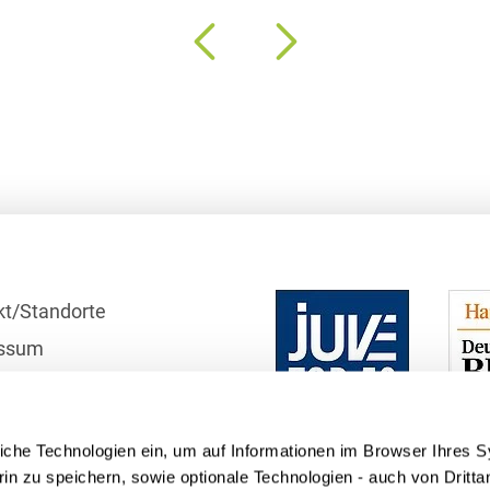
Asset Management
Öffentlicher Sektor und
Tschechisch
Vergabe
Aufenthaltsrecht
Türkisch
Patentrecht
Außenwirtschaftsrecht
Ungarisch
Private Equity / Venture
Automotive
Capital
Weißrussisch
Aviation
Prozessführung &
Schiedsverfahren
Bankaufsichtsrecht
Restrukturierung &
Bankeninsolvenzrecht
Insolvenzrecht
kt/Standorte
Banking/Litigation
Space
ssum
r
Batteriespeicher (BESS)
Space / Aerospace &
Defense
schutzhinweise
Bauplanungsrecht
iche Technologien ein, um auf Informationen im Browser Ihres 
telle
Steuerrecht
in zu speichern, sowie optionale Technologien - auch von Dritta
Baurecht