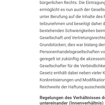
bürgerlichen Rechts. Die Eintragun
Compliance und
ermöglicht es nun auch der Gesells
Arbeitsrecht
unter Berufung auf die Inhalte des
teilzunehmen und beseitigt daher 
Computerimplementierte
Erfindungen
bestehenden Schwierigkeiten beim
Gesellschaft und Vertretungsrecht
Corporate Finance
Grundstücken; dies war bislang de
Corporate Social
Personenhandelsgesellschaften vor
Responsibility
geregelt ist zukünftig die akzessor
Criminal Compliance
Gesellschafter für die Verbindlichk
Gesetz enthält dabei neben vieler K
Cyber Security
Konkretisierungen und Modifikatio
Cyber Versicherung
Reichweite der Haftung ausscheide
Cyber- und
Regelungen des Verhältnisses de
Betriebsresilienz
untereinander (Innenverhältnis)