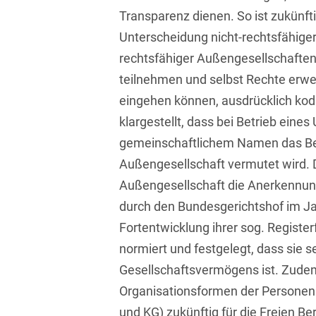
Transport, Verkehr &
Transparenz dienen. So ist zukünft
Baurechtliche
Infrastruktur
Unterscheidung nicht-rechtsfähige
Schiedsverfahren
Versicherungsrecht
rechtsfähiger Außengesellschaften
Beamtenrecht /
teilnehmen und selbst Rechte erwe
Disziplinarrecht
Vertriebsrecht
eingehen können, ausdrücklich kodif
Beihilferecht
Wettbewerbs- &
klargestellt, dass bei Betrieb ein
Werberecht
Bergrecht
gemeinschaftlichem Namen das Be
Wirtschafts- und
Außengesellschaft vermutet wird. D
Berufshaftungsrecht
Steuerstrafrecht
Außengesellschaft die Anerkennung 
Betriebliche
durch den Bundesgerichtshof im Ja
Altersversorgung
Fortentwicklung ihrer sog. Register
Betriebsratsvergütung
normiert und festgelegt, dass sie s
Gesellschaftsvermögens ist. Zude
Betriebsübergang
Organisationsformen der Personen
Betriebsverfassungsrecht
und KG) zukünftig für die Freien Ber