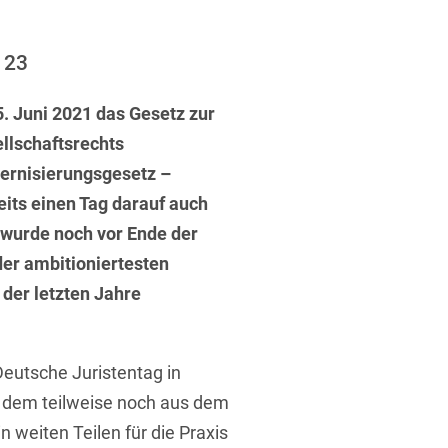
ufsausbildung
ichtversicherung
U
V
W
X
Y
 23
Z
. Juni 2021 das Gesetz zur
llschaftsrechts
Vergabe
ernisierungsgesetz –
Ergebnis anzeigen
Capital
its einen Tag darauf auch
venzrecht
 wurde noch vor Ende der
der ambitioniertesten
der letzten Jahre
cht
Deutsche Juristentag in
h dem teilweise noch aus dem
weiten Teilen für die Praxis