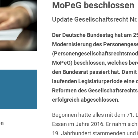
Sprachen
Aktuelle Meldungen
Knowledge Management
Internationale Kooperation
Ber
MoPeG beschlossen
(Vermögensschaden-)Haftpfl
Automotive
 & Telekommunikation
Investmentfonds
Chemnitz
Bosnisch
Newsletter
Abfallrecht
Banking & Finance
Update Gesellschaftsrecht Nr.
Datenschutzinformationen für
Kunstsammlung
Kartellrecht
abonnieren
Düsseldorf
Chinesisch
Bewerber
Abfallwirtschaft
Compliance & Internal
rrecht
Medien & Entertainment
Der Deutsche Bundestag hat am 25
Investigations
Frankfurt
Dänisch
Abwasserrecht
Modernisierung des Personengese
tiftungen
Öffentlicher Sektor und 
Datenschutz &
Hamburg
(Personengesellschaftsrechtsmod
Deutsch
Abwehr von
Datenrecht
Private Equity / Venture 
Anlegerklagen
MoPeG) beschlossen, welches bere
Köln
Englisch
("Massenverfahren")
Energie
verfahren
Restrukturierung & Insol
den Bundesrat passiert hat. Damit
München
Farsi
laufenden Legislaturperiode eine 
Akquisitionsfinanzierung
ense
Steuerrecht
ESG – Nachhaltiges
Wirtschaften
Stuttgart
Reformen des Gesellschaftsrechts 
Finnisch
Aktienrecht
struktur
Versicherungsrecht
erfolgreich abgeschlossen.
Gesellschaftsrecht / M&A
Französisch
Wettbewerbs- & Werbere
Allgemeine
Geschäftsbedingungen
Begonnen hatte alles mit dem 71. 
Health Care & Life
Griechisch
afrecht
Sciences
en
Essen im Jahre 2016. Er nahm sic
Alternative
Hebräisch
Streitbeilegung (ADR)
19. Jahrhundert stammenden und in 
Immobilien & Bau