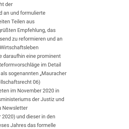
ht der
 an und formulierte
eiten Teilen aus
grüßten Empfehlung, das
send zu reformieren und an
Wirtschaftsleben
t
 daraufhin eine prominent
Reformvorschläge im Detail
20 als sogenannten „Mauracher
llschaftsrecht 06)
deten im November 2020 in
ministeriums der Justiz und
u Newsletter
2020) und dieser in den
eses Jahres das formelle