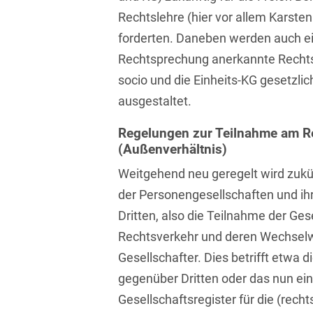
Rechtslehre (hier vor allem Karste
Bildgebende Verfahren
forderten. Daneben werden auch ei
Bodenschutz und
Rechtsprechung anerkannte Rechtsin
Altlasten
socio und die Einheits-KG gesetzlich
Börsengang/Going Public
ausgestaltet.
Buy & Build / Roll-up-
Regelungen zur Teilnahme am R
Strategien
(Außenverhältnis)
Carve-outs
Weitgehend neu geregelt wird zukü
Clients français
der Personengesellschaften und ih
Dritten, also die Teilnahme der Ge
Cloud, Edge & Digitale
Rechtsverkehr und deren Wechselw
Infrastrukturen
Gesellschafter. Dies betrifft etwa d
Compliance
gegenüber Dritten oder das nun ei
Compliance bei M&A-
Gesellschaftsregister für die (rech
Transaktionen