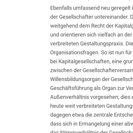
D&O und E&O
Ebenfalls umfassend neu geregelt i
D&O-, E&O-,
der Gesellschafter untereinander.
Vertrauensschadenversiche
weitgehend dem Recht der Kapital
und orientieren sich vielfach an der
Datenökonomie &
Datenstrategien
verbreiteten Gestaltungspraxis. Dies
Organisationsfragen. So ist nun fü
Datenrecht Audits,
Schulungen &
bei Kapitalgesellschaften, eine gr
Governance
zwischen der Gesellschafterversa
Datenschutz-Compliance
Willensbildungsorgan der Gesellsch
& Governance
Geschäftsführung als Organ zur Ver
Außenverhältnis vorgesehen; dies 
Datenschutz-
Folgenabschätzungen
heute weit verbreiteten Gestaltungs
(DSFA) &
dagegen etwa die zentrale Entsch
Risikobewertung
dass sich in Ermangelung einer a
Datenschutz-
das Stimmverhältnis der Gesellsch