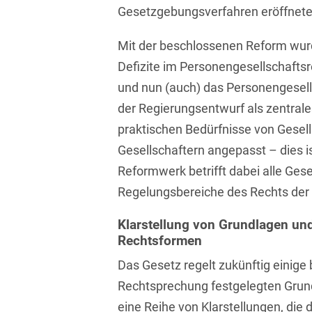
Gesetzgebungsverfahren eröffnete
Asset Management
Öffentlicher Sektor und
Tschechisch
Vergabe
Aufenthaltsrecht
Mit der beschlossenen Reform wur
Türkisch
Patentrecht
Defizite im Personengesellschaft
Außenwirtschaftsrecht
Ungarisch
und nun (auch) das Personengesell
Private Equity / Venture
Automotive
Capital
der Regierungsentwurf als zentrales
Weißrussisch
praktischen Bedürfnisse von Gesel
Aviation
Prozessführung &
Schiedsverfahren
Gesellschaftern angepasst – dies 
Bankaufsichtsrecht
Reformwerk betrifft dabei alle Ges
Restrukturierung &
Bankeninsolvenzrecht
Insolvenzrecht
Regelungsbereiche des Rechts der
Banking/Litigation
Space
Klarstellung von Grundlagen un
Rechtsformen
Batteriespeicher (BESS)
Space / Aerospace &
Das Gesetz regelt zukünftig einige 
Defense
Bauplanungsrecht
Rechtsprechung festgelegten Grund
Steuerrecht
Baurecht
eine Reihe von Klarstellungen, die 