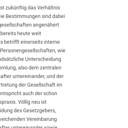
st zukünftig das Verhältnis
 Die Bestimmungen sind dabei
rung
gesellschaften angenähert
 bereits heute weit
 betrifft einerseits interne
r Personengesellschaften, wie
undsätzliche Unterscheidung
mmlung, also dem zentralen
after untereinander, und der
tretung der Gesellschaft im
entspricht auch der schon
praxis. Völlig neu ist
eidung des Gesetzgebers,
bweichenden Vereinbarung
after untereinander sowie