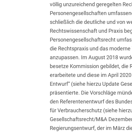
völlig unzureichend geregelten Rec
Isländisch
Anlagenbaustreitigkeiten
Informationssicherheit
Personengesellschaften umfassend
Italienisch
Antidumping
Informationstechnologie
schließlich die deutliche und von w
& Telekommunikation
Japanisch
Rechtswissenschaft und Praxis be
Anwaltliches
Haftungsrecht
Personengesellschaftsrecht umfas
Investmentfonds
Kroatisch
die Rechtspraxis und das moderne 
Arbeitnehmererfindungsrech
IP, Media & Technology
Niederländisch
anzupassen. Im August 2018 wurde
Arbeitskampfrecht
Kapitalmarktrecht
besetze Kommission gebildet, die 
Polnisch
erarbeitete und diese im April 20
Arbeitsrecht
Kartellrecht
Portugiesisch
Entwurf“ (siehe hierzu Update Gese
Architektenrecht
Marken-, Design- &
Russisch
präsentierte. Die Vorschläge mün
Urheberrecht
Arzneimittelrecht
den Referentenentwurf des Bundes
Schwedisch
Medien & Entertainment
für Verbraucherschutz (siehe hierz
Arzthaftungsrecht
Serbisch
Gesellschaftsrecht/M&A Dezember 
Nachfolge / Vermögen /
Arztrecht / Zahnarztrecht
Stiftungen
Regierungsentwurf, der im März di
Spanisch