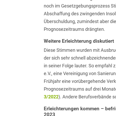
Transport, Verkehr &
noch im Gesetzgebungsprozess Stim
Baurechtliche
Infrastruktur
Abschaffung des zwingenden Inso
Schiedsverfahren
Versicherungsrecht
Überschuldung, zumindest aber die
Beamtenrecht /
Prognosezeitraums drängten.
Disziplinarrecht
Vertriebsrecht
Weitere Erleichterung diskutiert
Beihilferecht
Wettbewerbs- &
Werberecht
Diese Stimmen wurden mit Ausbruc
Bergrecht
der sich sehr schnell abzeichnende
Wirtschafts- und
Berufshaftungsrecht
Steuerstrafrecht
in seiner Folge lauter. So empfahl
e.V., eine Vereinigung von Sanieru
Betriebliche
Altersversorgung
Frühjahr eine vorübergehende Ver
Prognosezeitraums auf drei Monate
Betriebsratsvergütung
3/2022
). Andere Berufsverbände s
Betriebsübergang
Erleichterungen kommen – befri
Betriebsverfassungsrecht
2023