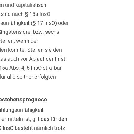
n und kapitalistisch
 sind nach § 15a InsO
ngsunfähigkeit (§ 17 InsO) oder
längstens drei bzw. sechs
tellen, wenn der
en konnte. Stellen sie den
t
was auch vor Ablauf der Frist
5a Abs. 4, 5 InsO strafbar
ür alle seither erfolgten
bestehensprognose
ahlungsunfähigkeit
rmitteln ist, gilt das für den
 InsO besteht nämlich trotz