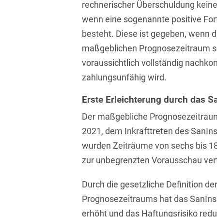
rechnerischer Überschuldung keine 
Asset Management
Öffentlicher Sektor und
Tschechisch
wenn eine sogenannte positive Fo
Vergabe
Aufenthaltsrecht
besteht. Diese ist gegeben, wenn
Türkisch
Patentrecht
maßgeblichen Prognosezeitraum se
Außenwirtschaftsrecht
Ungarisch
Private Equity / Venture
voraussichtlich vollständig nachko
Automotive
Capital
Weißrussisch
zahlungsunfähig wird.
Aviation
Prozessführung &
Erste Erleichterung durch das 
Schiedsverfahren
Bankaufsichtsrecht
Der maßgebliche Prognosezeitraum
Restrukturierung &
2021, dem Inkrafttreten des SanIn
Bankeninsolvenzrecht
Insolvenzrecht
wurden Zeiträume von sechs bis 18
Banking/Litigation
Space
zur unbegrenzten Vorausschau ver
Batteriespeicher (BESS)
Space / Aerospace &
Durch die gesetzliche Definition d
Defense
Bauplanungsrecht
Prognosezeitraums hat das SanIns
Steuerrecht
Baurecht
erhöht und das Haftungsrisiko redu