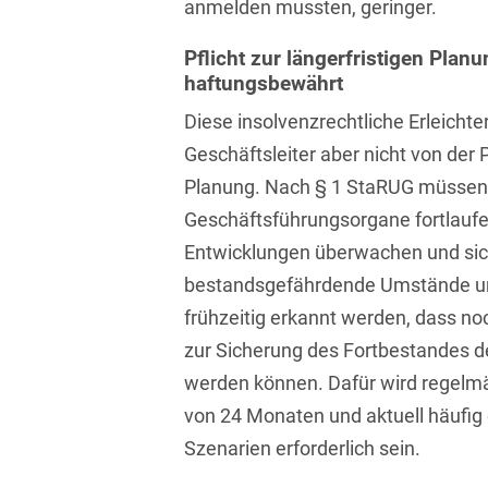
anmelden mussten, geringer.
D&O und E&O
Pflicht zur längerfristigen Planu
D&O-, E&O-,
Vertrauensschadenversiche
haftungsbewährt
Diese insolvenzrechtliche Erleichte
Datenökonomie &
Datenstrategien
Geschäftsleiter aber nicht von der P
Planung. Nach § 1 StaRUG müssen
Datenrecht Audits,
Geschäftsführungsorgane fortlaufe
Schulungen &
Governance
Entwicklungen überwachen und sich
bestandsgefährdende Umstände un
Datenschutz-Compliance
& Governance
frühzeitig erkannt werden, dass 
zur Sicherung des Fortbestandes de
Datenschutz-
Folgenabschätzungen
werden können. Dafür wird regelm
(DSFA) &
von 24 Monaten und aktuell häufig 
Risikobewertung
Szenarien erforderlich sein.
Datenschutz-