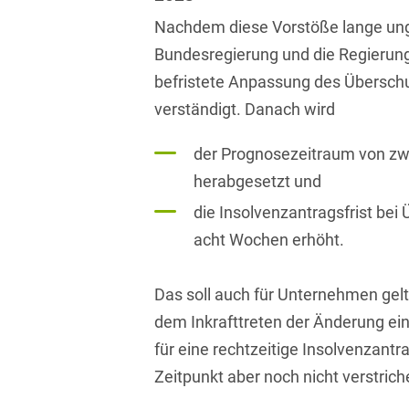
Bildgebende Verfahren
Nachdem diese Vorstöße lange unge
Bundesregierung und die Regierung
Bodenschutz und
Altlasten
befristete Anpassung des Übersch
verständigt. Danach wird
Börsengang/Going Public
der Prognosezeitraum von zwö
Buy & Build / Roll-up-
Strategien
herabgesetzt und
die Insolvenzantragsfrist bei
Carve-outs
acht Wochen erhöht.
Clients français
Cloud, Edge & Digitale
Das soll auch für Unternehmen gelt
Infrastrukturen
dem Inkrafttreten der Änderung ei
für eine rechtzeitige Insolvenzant
Compliance
Zeitpunkt aber noch nicht verstriche
Compliance bei M&A-
Transaktionen