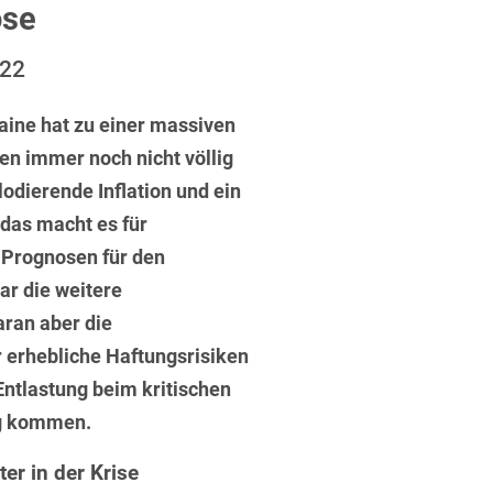
ufsausbildung
ose
ichtversicherung
U
V
W
X
Y
022
Z
raine hat zu einer massiven
en immer noch nicht völlig
Vergabe
plodierende Inflation und ein
Ergebnis anzeigen
Capital
 das macht es für
venzrecht
e Prognosen für den
ar die weitere
aran aber die
r erhebliche Haftungsrisiken
cht
Entlastung beim kritischen
ng kommen.
er in der Krise