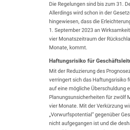
Die Regelungen sind bis zum 31. D
Compliance und
Allerdings wird schon in der Gese
Arbeitsrecht
hingewiesen, dass die Erleichterun
Computerimplementierte
1. September 2023 an Wirksamkeit 
Erfindungen
vier Monatszeitraum der Rückschlag
Monate, kommt.
Corporate Finance
Corporate Social
Haftungsrisiko für Geschäftslei
Responsibility
Mit der Reduzierung des Prognose
Criminal Compliance
verringert sich das Haftungsrisiko f
auf eine mögliche Überschuldung er
Cyber Security
Planungsunsicherheiten für zwölf Mo
Cyber Versicherung
vier Monate. Mit der Verkürzung wi
„Vorwurfspotential“ gegenüber Ges
Cyber- und
Betriebsresilienz
nicht aufgegangen ist und die des