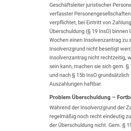
Geschäftsleiter juristischer Persone
Isländisch
Anlagenbaustreitigkeiten
Informationssicherheit
verfasster Personengesellschaften
Italienisch
Antidumping
Informationstechnologie
verpflichtet, bei Eintritt von Zahlu
& Telekommunikation
Japanisch
Überschuldung (§ 19 InsO) binnen 
Anwaltliches
Haftungsrecht
Investmentfonds
Wochen einen Insolvenzantrag zu s
Kroatisch
Insolvenzgrund nicht beseitigt werd
Arbeitnehmererfindungsrech
IP, Media & Technology
Niederländisch
Insolvenzantrag nicht rechtzeitig, 
Arbeitskampfrecht
Kapitalmarktrecht
sein kann, machen sie sich gem. § 1
Polnisch
und nach § 15b InsO grundsätzlich f
Arbeitsrecht
Kartellrecht
Portugiesisch
Auszahlungen haftbar.
Architektenrecht
Marken-, Design- &
Russisch
Urheberrecht
Problem Überschuldung – Fort
Arzneimittelrecht
Schwedisch
Medien & Entertainment
Während der Insolvenzgrund der Z
Arzthaftungsrecht
Serbisch
regelmäßig noch recht eindeutig zu e
Nachfolge / Vermögen /
Arztrecht / Zahnarztrecht
der Überschuldung nicht. Gem. § 19
Stiftungen
Spanisch