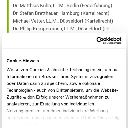
Dr. Matthias Kühn, LL.M., Berlin (Federführung)
Dr. Stefan Bretthauer, Hamburg (Kartellrecht)
Michael Vetter, LL.M., Düsseldorf (Kartellrecht)
Dr. Philip Kempermann, LL.M., Düsseldorf (IT-
Vertragsrecht)
Als PDF herunterladen
Cookie-Hinweis
Wir setzen Cookies & ähnliche Technologien ein, um auf
Informationen im Browser Ihres Systems zuzugreifen
oder Daten darin zu speichern, sowie optionale
Diesen Artikel teilen
Technologien - auch von Drittanbietern, um die Website-
Zugriffe & den Erfolg unserer Werbemaßnahmen zu
analysieren, zur Erstellung von individuellen
Nutzungsprofilen, um Ihnen individuellere Werbung
anzuzeigen, und zu eigenen Zwecken Dritter. Dies erfolgt
auch außerhalb der EU bei geringerem