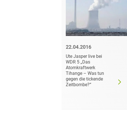
6
22.04.2016
en
Ute Jasper live bei
Heuking-
WDR 5 „Das
fe der EU-
Atomkraftwerk
 gegen
Tihange – Was tun
 Tihange
gegen die tickende
Zeitbombe?“