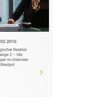
.02.2016
18.06.2026
gischer Reaktor
197 HEUKING-
ange 2 – Ute
Anwälte von Best
per im Interview
Lawyers
 Westpol
ausgezeichnet – Zwe
„Lawyers of the Year“
2026