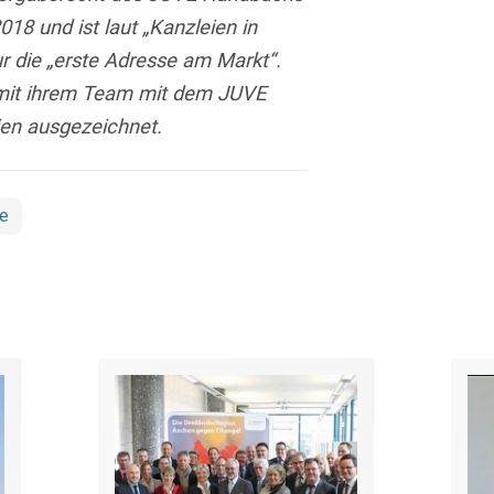
Transport, Verkehr &
18 und ist laut „Kanzleien in
Baurechtliche
Infrastruktur
Schiedsverfahren
ur die „erste Adresse am Markt“.
Versicherungsrecht
 mit ihrem Team mit dem JUVE
Beamtenrecht /
ien ausgezeichnet.
Disziplinarrecht
Vertriebsrecht
Beihilferecht
Wettbewerbs- &
Werberecht
e
Bergrecht
Wirtschafts- und
Berufshaftungsrecht
Steuerstrafrecht
Betriebliche
Altersversorgung
Betriebsratsvergütung
Betriebsübergang
Betriebsverfassungsrecht