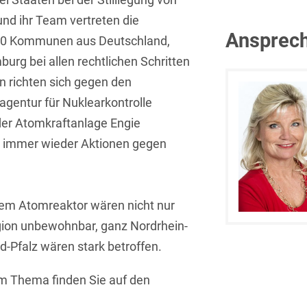
Isländisch
Anlagenbaustreitigkeiten
und ihr Team vertreten die
Informationssicherheit
Ansprech
30 Kommunen aus Deutschland,
Italienisch
Antidumping
Informationstechnologie
rg bei allen rechtlichen Schritten
& Telekommunikation
Japanisch
Anwaltliches
n richten sich gegen den
Haftungsrecht
Investmentfonds
Kroatisch
agentur für Nuklearkontrolle
Arbeitnehmererfindungsrech
IP, Media & Technology
der Atomkraftanlage Engie
Niederländisch
n immer wieder Aktionen gegen
Arbeitskampfrecht
Kapitalmarktrecht
Polnisch
Arbeitsrecht
Kartellrecht
Portugiesisch
Architektenrecht
dem Atomreaktor wären nicht nur
Marken-, Design- &
Russisch
Urheberrecht
gion unbewohnbar, ganz Nordrhein-
Arzneimittelrecht
Schwedisch
-Pfalz wären stark betroffen.
Medien & Entertainment
Arzthaftungsrecht
Serbisch
Nachfolge / Vermögen /
m Thema finden Sie auf den
Arztrecht / Zahnarztrecht
Stiftungen
Spanisch