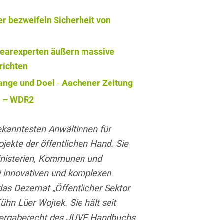
Asset Management
Öffentlicher Sektor und
Tschechisch
r bezweifeln Sicherheit von
Vergabe
Aufenthaltsrecht
Türkisch
Patentrecht
Außenwirtschaftsrecht
learexperten äußern massive
Ungarisch
Private Equity / Venture
richten
Automotive
Capital
Weißrussisch
ange und Doel - Aachener Zeitung
Aviation
Prozessführung &
e – WDR2
Schiedsverfahren
Bankaufsichtsrecht
Restrukturierung &
bekanntesten Anwältinnen für
Bankeninsolvenzrecht
Insolvenzrecht
ojekte der öffentlichen Hand. Sie
Banking/Litigation
Space
inisterien, Kommunen und
 innovativen und komplexen
Batteriespeicher (BESS)
Space / Aerospace &
Defense
 das Dezernat „Öffentlicher Sektor
Bauplanungsrecht
hn Lüer Wojtek. Sie hält seit
Steuerrecht
Baurecht
Vergaberecht des JUVE Handbuchs