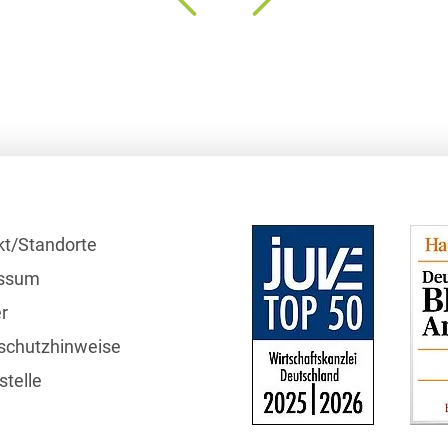
Compliance und
Arbeitsrecht
Computerimplementierte
Erfindungen
Corporate Finance
Corporate Social
Responsibility
kt/Standorte
Criminal Compliance
ssum
r
Cyber Security
schutzhinweise
Cyber Versicherung
telle
Cyber- und
Betriebsresilienz