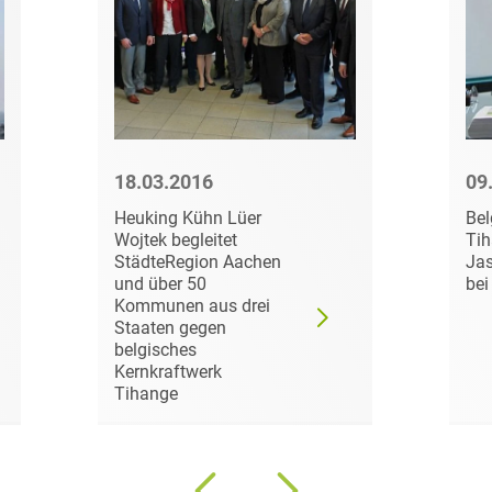
Bildgebende Verfahren
Bodenschutz und
Altlasten
Börsengang/Going Public
18.03.2016
09
Buy & Build / Roll-up-
Strategien
Heuking Kühn Lüer
Bel
Wojtek begleitet
Tih
Carve-outs
StädteRegion Aachen
Jas
und über 50
bei
Clients français
Kommunen aus drei
Staaten gegen
belgisches
Cloud, Edge & Digitale
Kernkraftwerk
Infrastrukturen
Tihange
Compliance
Compliance bei M&A-
Transaktionen