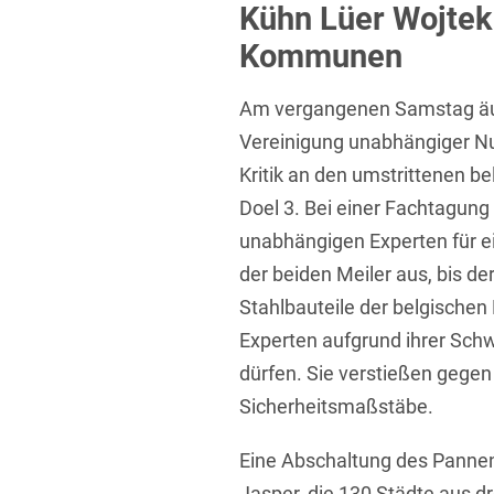
Kühn Lüer Wojtek
Übersicht
Informationstechnologie
Kommunen
Kapitalmarktrecht
Am vergangenen Samstag äuß
Marken-, Design- & Urhebe
Vereinigung unabhängiger Nuk
Nachfolge / Vermögen / S
Kritik an den umstrittenen b
Doel 3. Bei einer Fachtagung
Patentrecht
unabhängigen Experten für 
Prozessführung & Schieds
der beiden Meiler aus, bis der
Space / Aerospace & Def
Stahlbauteile der belgischen
Transport, Verkehr & Infra
Experten aufgrund ihrer Sch
dürfen. Sie verstießen gegen
Vertriebsrecht
Sicherheitsmaßstäbe.
Wirtschafts- und Steuerstr
Eine Abschaltung des Pannenr
Jasper, die 130 Städte aus dr