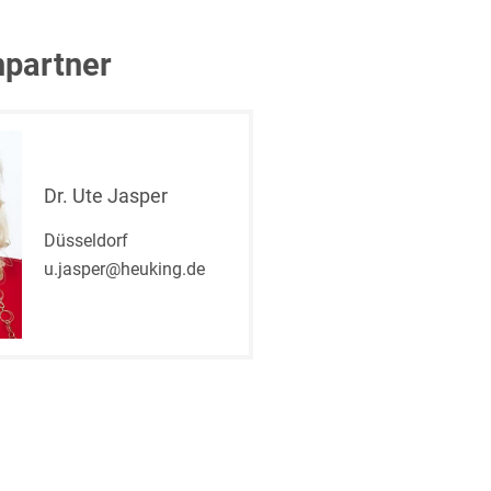
partner
t
Dr. Ute Jasper
Düsseldorf
u.jasper@heuking.de