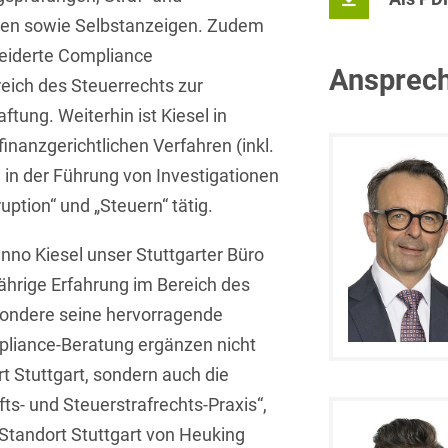
Isländisch
ren sowie Selbstanzeigen. Zudem
Anlagenbaustreitigkeiten
Informationssicherheit
neiderte Compliance
Italienisch
Antidumping
Informationstechnologie
Ansprech
ch des Steuerrechts zur
& Telekommunikation
Japanisch
Anwaltliches
ftung. Weiterhin ist Kiesel in
Haftungsrecht
Investmentfonds
Kroatisch
inanzgerichtlichen Verfahren (inkl.
Arbeitnehmererfindungsrech
in der Führung von Investigationen
IP, Media & Technology
Niederländisch
ption“ und „Steuern“ tätig.
Arbeitskampfrecht
Kapitalmarktrecht
Polnisch
anno Kiesel unser Stuttgarter Büro
Arbeitsrecht
Kartellrecht
Portugiesisch
jährige Erfahrung im Bereich des
Architektenrecht
Marken-, Design- &
Russisch
sondere seine hervorragende
Urheberrecht
Arzneimittelrecht
pliance-Beratung ergänzen nicht
Schwedisch
Medien & Entertainment
t Stuttgart, sondern auch die
Arzthaftungsrecht
Serbisch
ts- und Steuerstrafrechts-Praxis“,
Nachfolge / Vermögen /
Arztrecht / Zahnarztrecht
Stiftungen
Standort Stuttgart von Heuking
Spanisch