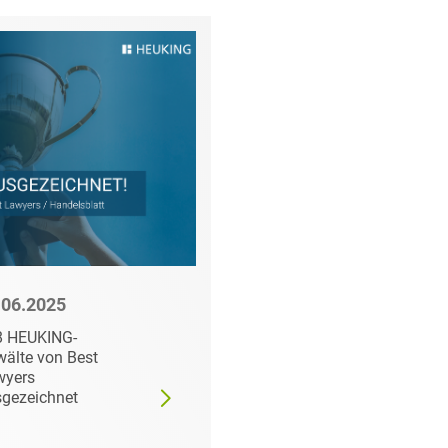
.06.2025
17.02.2025
8 HEUKING-
WirtschaftsWoche:
älte von Best
HEUKING TOP-Kanzle
wyers
für Compliance – dre
gezeichnet
Anwälte erneut
ausgezeichnet