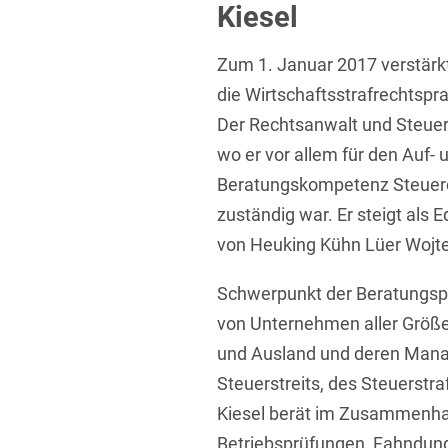
Kiesel
Übersicht
Informationstechnologie
Zum 1. Januar 2017 verstärkt 
Kapitalmarktrecht
die Wirtschaftsstrafrechtspr
Marken-, Design- & Urhebe
Der Rechtsanwalt und Steuer
Nachfolge / Vermögen / S
wo er vor allem für den Auf-
Beratungskompetenz Steuerc
Patentrecht
zuständig war. Er steigt als E
Prozessführung & Schieds
von Heuking Kühn Lüer Wojte
Space / Aerospace & Def
Schwerpunkt der Beratungspra
Transport, Verkehr & Infra
von Unternehmen aller Größ
Vertriebsrecht
und Ausland und deren Mana
Steuerstreits, des Steuerstr
Wirtschafts- und Steuerstr
Kiesel berät im Zusammenhan
Betriebsprüfungen, Fahndung