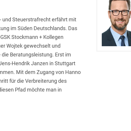
Asset Management
Öffentlicher Sektor und
Tschechisch
Vergabe
Aufenthaltsrecht
 und Steuerstrafrecht erfährt mit
Türkisch
Patentrecht
kung im Süden Deutschlands. Das
Außenwirtschaftsrecht
Ungarisch
on GSK Stockmann + Kollegen
Private Equity / Venture
Automotive
Capital
üer Wojtek gewechselt und
Weißrussisch
 die Beratungsleistung. Erst im
Aviation
Prozessführung &
Schiedsverfahren
 Jens-Hendrik Janzen in Stuttgart
Bankaufsichtsrecht
kommen. Mit dem Zugang von Hanno
Restrukturierung &
Bankeninsolvenzrecht
Insolvenzrecht
hritt für die Verbreiterung des
diesen Pfad möchte man in
Banking/Litigation
Space
Batteriespeicher (BESS)
Space / Aerospace &
Defense
Bauplanungsrecht
Steuerrecht
Baurecht