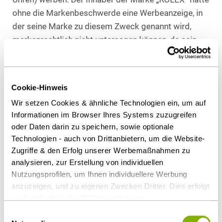
ohne die Markenbeschwerde eine Werbeanzeige, in
der seine Marke zu diesem Zweck genannt wird,
markenrechtlich nicht untersagen können, da sein
Markenrecht an den gebrauchten Original-Uhren
dadurch erschöpft ist, dass die betreffenden
Original-Uhren von ihm oder mit seiner Zustimmung
Cookie-Hinweis
in der EU in den Verkehr gebracht wurden (Art. 13
Wir setzen Cookies & ähnliche Technologien ein, um auf
Abs. 1 GMV bzw. § 24 Abs. 1 MarkenG). Daran, eine
Informationen im Browser Ihres Systems zuzugreifen
somit markenrechtlich zulässige Werbung faktisch
oder Daten darin zu speichern, sowie optionale
durch eine Google-„Markenbeschwerde“ und
Technologien - auch von Drittanbietern, um die Website-
anschließende Nichterteilung der Zustimmung zu
Zugriffe & den Erfolg unserer Werbemaßnahmen zu
verhindern, steht dem Markeninhaber kein
analysieren, zur Erstellung von individuellen
billigenswertes rechtliches Interesse zu. Das
Nutzungsprofilen, um Ihnen individuellere Werbung
anzuzeigen, und zu eigenen Zwecken Dritter. Dies erfolgt
Interesse des Mitbewerbers daran, eine
auch außerhalb der EU bei geringerem
entsprechende AdWords-Werbung unter Nennung
Datenschutzniveau (z.B. USA), wobei trotz vertraglicher
Einwilligungsauswahl
der Marke „ROLEX“ schalten zu können, überwiegt
Regelungen das Risiko des staatlichen Zugriffs &