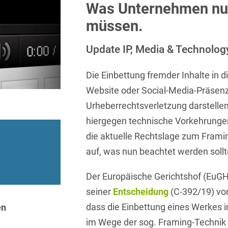
Sprachen
Aktuelle Meldungen
Knowledge Management
Internationale Kooperation
Ber
Was Unternehmen nu
(Vermögensschaden-)Haftpfl
Automotive
 & Telekommunikation
Investmentfonds
Chemnitz
müssen.
Bosnisch
Newsletter
Abfallrecht
Banking & Finance
Datenschutzinformationen für
Kunstsammlung
Kartellrecht
abonnieren
Düsseldorf
Chinesisch
Bewerber
Update IP, Media & Technology
Abfallwirtschaft
Compliance & Internal
rrecht
Medien & Entertainment
Investigations
Frankfurt
Dänisch
Abwasserrecht
Die Einbettung fremder Inhalte in
tiftungen
Öffentlicher Sektor und 
Datenschutz &
Hamburg
Deutsch
Website oder Social-Media-Präsenz
Abwehr von
Datenrecht
Private Equity / Venture 
Anlegerklagen
Urheberrechtsverletzung darstelle
Köln
Englisch
("Massenverfahren")
Energie
verfahren
Restrukturierung & Insol
hiergegen technische Vorkehrungen
München
Farsi
Akquisitionsfinanzierung
ense
Steuerrecht
die aktuelle Rechtslage zum Fram
ESG – Nachhaltiges
Wirtschaften
Stuttgart
auf, was nun beachtet werden sollt
Finnisch
Aktienrecht
struktur
Versicherungsrecht
Gesellschaftsrecht / M&A
Französisch
Wettbewerbs- & Werbere
Der Europäische Gerichtshof (EuGH
Allgemeine
Geschäftsbedingungen
Health Care & Life
seiner
Entscheidung
(C-392/19) vom
Griechisch
afrecht
Sciences
dass die Einbettung eines Werkes i
en
Alternative
Hebräisch
Streitbeilegung (ADR)
Immobilien & Bau
im Wege der sog. Framing-Technik