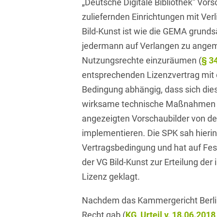
„Deutsche Digitale Bibliothek“ Vor
Bildgebende Verfahren
zuliefernden Einrichtungen mit Ver
Bild-Kunst ist wie die GEMA grundsät
Bodenschutz und
Altlasten
jedermann auf Verlangen zu ang
Nutzungsrechte einzuräumen (
§ 3
Börsengang/Going Public
entsprechenden Lizenzvertrag mit 
Buy & Build / Roll-up-
Bedingung abhängig, dass sich diese
Strategien
wirksame technische Maßnahmen 
Carve-outs
angezeigten Vorschaubilder von der
implementieren. Die SPK sah hier
Clients français
Vertragsbedingung und hat auf Fest
Cloud, Edge & Digitale
der VG Bild-Kunst zur Erteilung de
Infrastrukturen
Lizenz geklagt.
Compliance
Nachdem das Kammergericht Berlin
Compliance bei M&A-
Recht gab (
KG, Urteil v. 18.06.201
Transaktionen