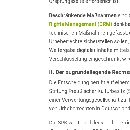
Ursprungsseite erforderlich ist.
Transport, Verkehr &
Baurechtliche
Infrastruktur
Beschränkende Maßnahmen
sind 
Schiedsverfahren
Versicherungsrecht
Rights Management (DRM)
denkbar
Beamtenrecht /
technischen Maßnahmen gefasst, d
Disziplinarrecht
Vertriebsrecht
Urheberrechte sicherstellen sollen
Beihilferecht
Wettbewerbs- &
Weitergabe digitaler Inhalte mittel
Werberecht
Bergrecht
Verschlüsselung eingeschränkt wir
Wirtschafts- und
Berufshaftungsrecht
Steuerstrafrecht
II. Der zugrundeliegende Rechtss
Die Entscheidung beruht auf einem
Betriebliche
Altersversorgung
Stiftung Preußischer Kulturbesitz (
einer Verwertungsgesellschaft zu
Betriebsratsvergütung
von Urheberrechten in Deutschland
Betriebsübergang
Die SPK wollte auf der von ihr betr
Betriebsverfassungsrecht