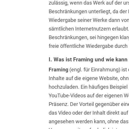
zulässig, wenn das Werk auf der u
Asset Management
Öffentlicher Sektor und
Tschechisch
Beschränkungen unterliegt, da der
Vergabe
Aufenthaltsrecht
Wiedergabe seiner Werke dann vo
Türkisch
Patentrecht
sämtlichen Internetnutzern erlaubt
Außenwirtschaftsrecht
Ungarisch
Private Equity / Venture
Beschränkungen, sei hingegen kla
Automotive
Capital
Weißrussisch
freie öffentliche Wiedergabe durch 
Aviation
Prozessführung &
I. Was ist Framing und wie kann
Schiedsverfahren
Bankaufsichtsrecht
Framing
(engl. für Einrahmung) ist
Restrukturierung &
Inhalte auf die eigene Website, ohn
Bankeninsolvenzrecht
Insolvenzrecht
hochzuladen. Ein häufiges Beispiel 
Banking/Litigation
Space
YouTube-Videos auf der eigenen We
Batteriespeicher (BESS)
Space / Aerospace &
Präsenz. Der Vorteil gegenüber ein
Defense
das Video oder der Inhalt direkt au
Bauplanungsrecht
angesehen werden kann, ohne das e
Steuerrecht
Baurecht