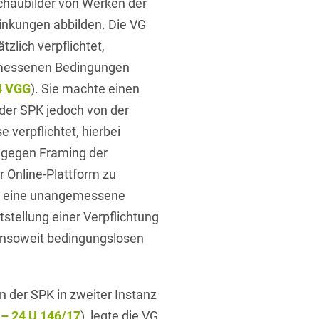
schaubilder von Werken der
linkungen abbilden. Die VG
zlich verpflichtet,
emessenen Bedingungen
4 VGG
). Sie machte einen
der SPK jedoch von der
 verpflichtet, hierbei
gegen Framing der
 Online-Plattform zu
in eine unangemessene
stellung einer Verpflichtung
r insoweit bedingungslosen
 der SPK in zweiter Instanz
8 – 24 U 146/17
), legte die VG