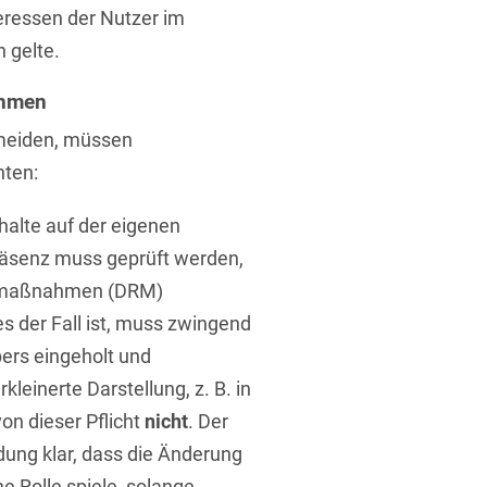
eressen der Nutzer im
n gelte.
rung
ehmen
meiden, müssen
ten:
halte auf der eigenen
räsenz muss geprüft werden,
tzmaßnahmen (DRM)
 der Fall ist, muss zwingend
bers eingeholt und
leinerte Darstellung, z. B. in
on dieser Pflicht
nicht
. Der
idung klar, dass die Änderung
e Rolle spiele, solange