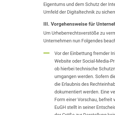
D&O und E&O
Eigentums und dem Schutz der Int
Umfeld der Digitaltechnik zu sicher
D&O-, E&O-,
Vertrauensschadenversiche
III. Vorgehensweise für Untern
Datenökonomie &
Um Urheberrechtsverstöße zu ver
Datenstrategien
Unternehmen nun Folgendes beach
Datenrecht Audits,
Schulungen &
Vor der Einbettung fremder In
Governance
Website oder Social-Media-P
Datenschutz-Compliance
ob hierbei technische Schu
& Governance
umgangen werden. Sofern dies
Datenschutz-
die Erlaubnis des Rechteinha
Folgenabschätzungen
dokumentiert werden. Eine verk
(DSFA) &
Form einer Vorschau, befreit v
Risikobewertung
EuGH stellt in seiner Entsche
Datenschutz-
der Größe zur Darstellung kein