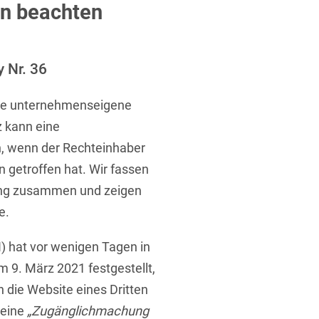
ufsausbildung
n beachten
ichtversicherung
U
V
W
X
Y
Z
 Nr. 36
 die unternehmenseigene
Vergabe
 kann eine
Ergebnis anzeigen
Capital
n, wenn der Rechteinhaber
venzrecht
 getroffen hat. Wir fassen
ing zusammen und zeigen
e.
cht
) hat vor wenigen Tagen in
 9. März 2021 festgestellt,
n die Website eines Dritten
 eine
„Zugänglichmachung