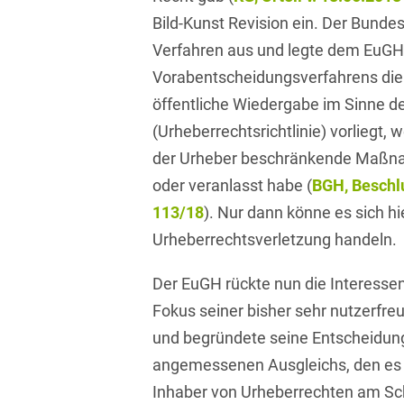
Bild-Kunst Revision ein. Der Bunde
Compliance und
Verfahren aus und legte dem EuG
Arbeitsrecht
Vorabentscheidungsverfahrens die 
Computerimplementierte
öffentliche Wiedergabe im Sinne d
Erfindungen
(Urheberrechtsrichtlinie) vorliegt,
Corporate Finance
der Urheber beschränkende Maßn
oder veranlasst habe (
BGH, Beschlu
Corporate Social
Responsibility
113/18
). Nur dann könne es sich h
Urheberrechtsverletzung handeln.
Criminal Compliance
Cyber Security
Der EuGH rückte nun die Interessen
Fokus seiner bisher sehr nutzerfr
Cyber Versicherung
und begründete seine Entscheidung
Cyber- und
angemessenen Ausgleichs, den es 
Betriebsresilienz
Inhaber von Urheberrechten am Sch