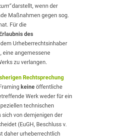
ikum“
darstellt, wenn der
ende Maßnahmen gegen sog.
at. Für die
Erlaubnis des
 dem Urheberrechtsinhaber
, eine angemessene
t
Werks zu verlangen.
isherigen Rechtsprechung
h Framing
keine
öffentliche
etreffende Werk weder für ein
peziellen technischen
 sich von demjenigen der
heidet (EuGH, Beschluss v.
t daher urheberrechtlich