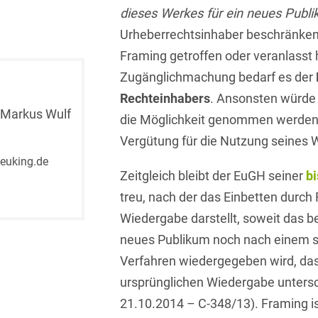
dieses Werkes für ein neues Publ
Isländisch
Anlagenbaustreitigkeiten
Informationssicherheit
Urheberrechtsinhaber beschränk
Italienisch
Antidumping
Informationstechnologie
Framing getroffen oder veranlasst h
& Telekommunikation
Japanisch
Zugänglichmachung bedarf es der
Anwaltliches
Haftungsrecht
Investmentfonds
Rechteinhabers
. Ansonsten würde
Kroatisch
 Markus Wulf
die Möglichkeit genommen werden
Arbeitnehmererfindungsrech
IP, Media & Technology
Niederländisch
Vergütung für die Nutzung seines 
Arbeitskampfrecht
Kapitalmarktrecht
euking.de
Polnisch
Zeitgleich bleibt der EuGH seiner
b
Arbeitsrecht
Kartellrecht
Portugiesisch
treu, nach der das Einbetten durc
Architektenrecht
Marken-, Design- &
Wiedergabe darstellt, soweit das b
Russisch
Urheberrecht
neues Publikum noch nach einem s
Arzneimittelrecht
Schwedisch
Medien & Entertainment
Verfahren wiedergegeben wird, das
Arzthaftungsrecht
Serbisch
ursprünglichen Wiedergabe untersc
Nachfolge / Vermögen /
Arztrecht / Zahnarztrecht
21.10.2014 – C-348/13). Framing is
Stiftungen
Spanisch