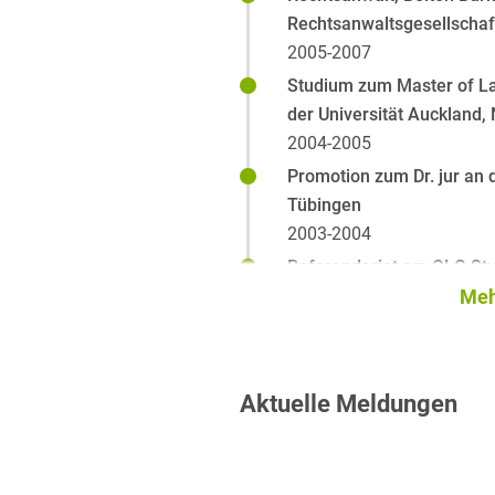
Rechtsanwaltsgesellscha
2005-2007
Studium zum Master of La
der Universität Auckland,
2004-2005
Promotion zum Dr. jur an d
Tübingen
2003-2004
Referendariat am OLG Stu
2001-2003
Meh
Studium in Tübingen und F
Schweiz
1996-2001
Aktuelle Meldungen