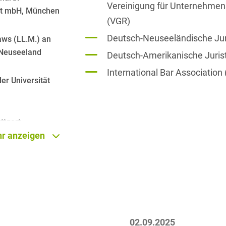
Vereinigung für Unternehmens
Asset Management
ft mbH, München
Öffentlicher Sektor und
Tschechisch
(VGR)
Vergabe
Aufenthaltsrecht
Deutsch-Neuseeländische Juri
Türkisch
ws (LL.M.) an
Patentrecht
Außenwirtschaftsrecht
 Neuseeland
Deutsch-Amerikanische Jurist
Ungarisch
Private Equity / Venture
International Bar Association 
Automotive
Capital
Weißrussisch
er Universität
Aviation
Prozessführung &
Schiedsverfahren
Bankaufsichtsrecht
ttgart
Restrukturierung &
r anzeigen
Bankeninsolvenzrecht
Insolvenzrecht
ribourg,
Banking/Litigation
Space
Batteriespeicher (BESS)
Space / Aerospace &
Defense
Bauplanungsrecht
Steuerrecht
Baurecht
02.09.2025