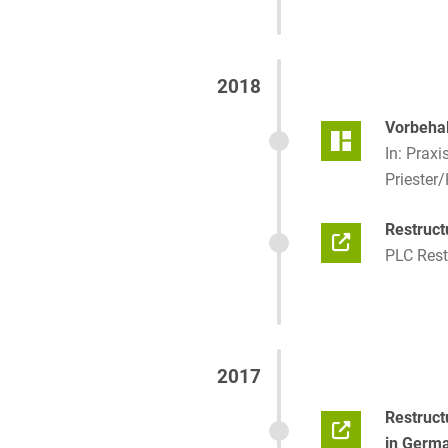
2018
Vorbehal
In: Prax
Priester
Restruct
PLC Rest
2017
Restruct
in Germ