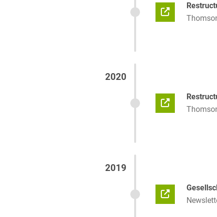
Restruct
Thomson 
2020
Restruct
Thomson 
2019
Gesellsc
Newslett