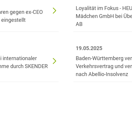
Transport, Verkehr &
Loyalität im Fokus - H
Baurechtliche
Infrastruktur
hren gegen ex-CEO
Schiedsverfahren
Mädchen GmbH bei Übe
eingestellt
Versicherungsrecht
AB
Beamtenrecht /
Disziplinarrecht
Vertriebsrecht
Beihilferecht
19.05.2025
Wettbewerbs- &
Werberecht
 internationaler
Baden-Württemberg ver
Bergrecht
ahme durch SKENDER
Verkehrsvertrag und ver
Wirtschafts- und
Berufshaftungsrecht
Steuerstrafrecht
nach Abellio-Insolvenz
Betriebliche
Altersversorgung
Betriebsratsvergütung
Betriebsübergang
Betriebsverfassungsrecht