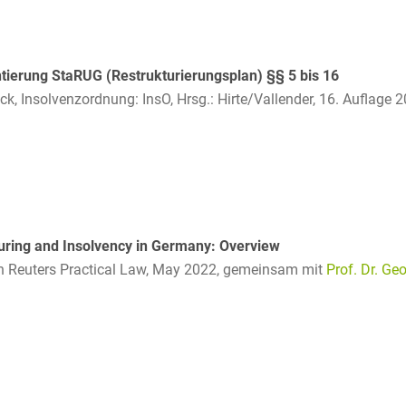
Bildgebende Verfahren
Bodenschutz und
erung StaRUG (Restrukturierungsplan) §§ 5 bis 16
Altlasten
ck, Insolvenzordnung: InsO, Hrsg.: Hirte/Vallender, 16. Auflage 
Börsengang/Going Public
Buy & Build / Roll-up-
Strategien
Carve-outs
uring and Insolvency in Germany: Overview
Clients français
Reuters Practical Law, May 2022,
gemeinsam mit
Prof. Dr. Geo
Cloud, Edge & Digitale
Infrastrukturen
Compliance
Compliance bei M&A-
Transaktionen