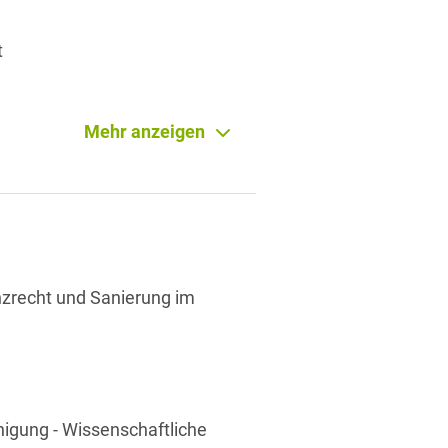
t
Mehr anzeigen
t
tigkeiten
nzrecht und Sanierung im
nigung - Wissenschaftliche