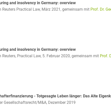
uring and insolvency in Germany: overview
Reuters Practical Law, März 2021,
gemeinsam mit
Prof. Dr. Ge
Compliance und
Arbeitsrecht
Computerimplementierte
Erfindungen
Corporate Finance
uring and insolvency in Germany: overview
Corporate Social
Reuters, Practical Law, 5. Februar 2020,
gemeinsam mit
Prof. 
Responsibility
Criminal Compliance
Cyber Security
Cyber Versicherung
hafterfinanzierung - Totgesagte Leben länger: Das Alte Eigenk
Cyber- und
er Gesellschaftsrecht/M&A, Dezember 2019
Betriebsresilienz