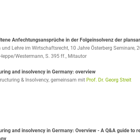
D&O und E&O
D&O-, E&O-,
Vertrauensschadenversiche
Datenökonomie &
tene Anfechtungsansprüche in der Folgeinsolvenz der plansan
Datenstrategien
is und Lehre im Wirtschaftsrecht, 10 Jahre Österberg Seminare,
Datenrecht Audits,
/Heppe/Westermann, S. 395 ff., Mitautor
Schulungen &
Governance
uring and insolvency in Germany: overview
ructuring & Insolvency,
gemeinsam mit
Prof. Dr. Georg Streit
Datenschutz-Compliance
& Governance
Datenschutz-
Folgenabschätzungen
(DSFA) &
Risikobewertung
uring and insolvency in Germany: Overview - A Q&A guide to re
Datenschutz-
any